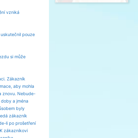
ění vzniká
 uskutečnil pouze
jezdu si může
ci. Zákazník
lamace, aby mohla
ta znovu. Nebude-
m doby a jména
působem byly
ředá zákazník
e-li po prošetření
CK zákazníkovi
kazníka