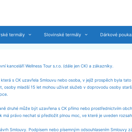
ské termály
Slovinské termály
Dárkové pouka
í kanceláří Wellness Tour s.r.o. (dále jen CK) a zákazníky.
terá s CK uzavřela Smlouvu nebo osoba, v jejíž prospěch byla tat
t, osoby mladší 15 let mohou užívat služeb v doprovodu osoby starší
pce.
raně druhé může být uzavřena s CK přímo nebo prostřednictvím obc
k má právo nechat si předložit plnou moc, ve které je uveden rozsa
i návrh Smlouvy. Podpisem nebo písemným odsouhlasením Smlouvy zá