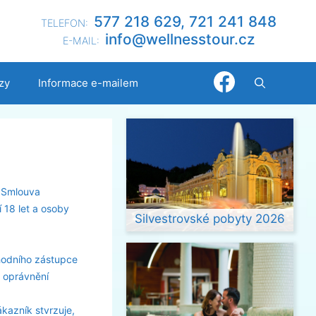
577 218 629, 721 241 848
TELEFON:
@ofni
nllew
otsse
zc.ru
E-MAIL:
zy
Informace e-mailem
o Smlouva
 18 let a osoby
Silvestrovské pobyty 2026
hodního zástupce
h oprávnění
kazník stvrzuje,