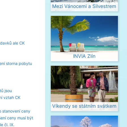
Mezi Vánocemi a Silvestrem
adavků ale CK
INVIA Zlín
ení storna pobytu
ů jsou
ní vztah CK
Víkendy se státním svátkem
o stanovení ceny
ení ceny musí být
 čl. IX.