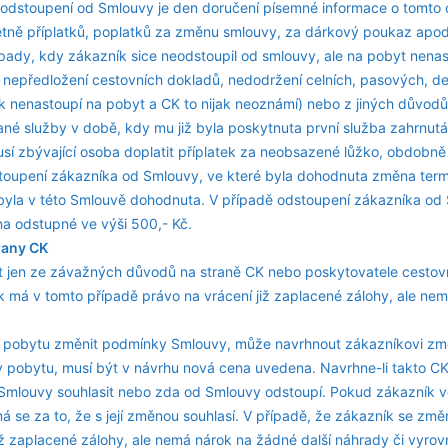
odstoupení od Smlouvy je den doručení písemné informace o tomto 
tně příplatků, poplatků za změnu smlouvy, za dárkový poukaz apod
ípady, kdy zákazník sice neodstoupil od smlouvy, ale na pobyt nenast
nepředložení cestovních dokladů, nedodržení celních, pasových, d
ník nenastoupí na pobyt a CK to nijak neoznámí) nebo z jiných důvodů
é služby v době, kdy mu již byla poskytnuta první služba zahrnutá
sí zbývající osoba doplatit příplatek za neobsazené lůžko, obdobně
stoupení zákazníka od Smlouvy, ve které byla dohodnuta změna term
 byla v této Smlouvě dohodnuta. V případě odstoupení zákazníka od 
na odstupné ve výši 500,- Kč.
rany CK
 jen ze závažných důvodů na straně CK nebo poskytovatele cestov
 má v tomto případě právo na vrácení již zaplacené zálohy, ale ne
ím pobytu změnit podmínky Smlouvy, může navrhnout zákazníkovi z
pobytu, musí být v návrhu nová cena uvedena. Navrhne-li takto C
mlouvy souhlasit nebo zda od Smlouvy odstoupí. Pokud zákazník v
 se za to, že s její změnou souhlasí. V případě, že zákazník se zm
ž zaplacené zálohy, ale nemá nárok na žádné další náhrady či vyrov