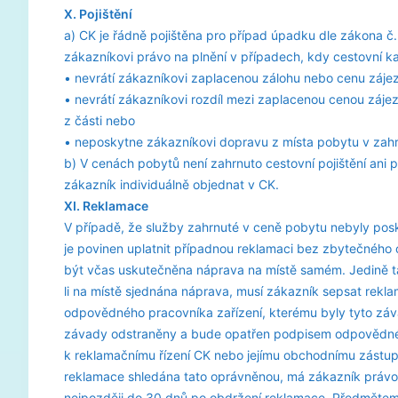
X. Pojištění
a) CK je řádně pojištěna pro případ úpadku dle zákona č. 
zákazníkovi právo na plnění v případech, kdy cestovní 
• nevrátí zákazníkovi zaplacenou zálohu nebo cenu zájez
• nevrátí zákazníkovi rozdíl mezi zaplacenou cenou záj
z části nebo
• neposkytne zákazníkovi dopravu z místa pobytu v zahra
b) V cenách pobytů není zahrnuto cestovní pojištění ani po
zákazník individuálně objednat v CK.
XI. Reklamace
V případě, že služby zahrnuté v ceně pobytu nebyly pos
je povinen uplatnit případnou reklamaci bez zbytečného 
být včas uskutečněna náprava na místě samém. Jedině t
li na místě sjednána náprava, musí zákazník sepsat rekl
odpovědného pracovníka zařízení, kterému byly tyto zá
závady odstraněny a bude opatřen podpisem odpovědného
k reklamačnímu řízení CK nebo jejímu obchodnímu zástupc
reklamace shledána tato oprávněnou, má zákazník právo n
nejpozději do 30 dnů po obdržení reklamace. Předměte