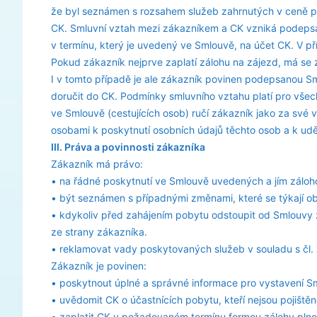
že byl seznámen s rozsahem služeb zahrnutých v ceně p
CK. Smluvní vztah mezi zákazníkem a CK vzniká podep
v termínu, který je uvedený ve Smlouvě, na účet CK. V 
Pokud zákazník nejprve zaplatí zálohu na zájezd, má se z
I v tomto případě je ale zákazník povinen podepsanou 
doručit do CK. Podmínky smluvního vztahu platí pro vš
ve Smlouvě (cestujících osob) ručí zákazník jako za své v
osobami k poskytnutí osobních údajů těchto osob a k uděle
III. Práva a povinnosti zákazníka
Zákazník má právo:
• na řádné poskytnutí ve Smlouvě uvedených a jím záloh
• být seznámen s případnými změnami, které se týkají o
• kdykoliv před zahájením pobytu odstoupit od Smlouvy 
ze strany zákazníka.
• reklamovat vady poskytovaných služeb v souladu s čl. 
Zákazník je povinen:
• poskytnout úplné a správné informace pro vystavení S
• uvědomit CK o účastnících pobytu, kteří nejsou pojištěn
• zaplatit CK v požadovaném termínu formou zálohy plno