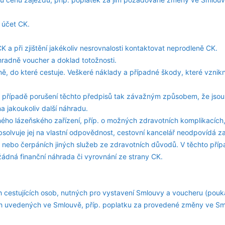
 účet CK.
 a při zjištění jakékoliv nesrovnalosti kontaktovat neprodleně CK.
hradně voucher a doklad totožnosti.
mě, do které cestuje. Veškeré náklady a případné škody, které vznikn
. V případě porušení těchto předpisů tak závažným způsobem, že jsou
a jakoukoliv další náhradu.
šného lázeňského zařízení, příp. o možných zdravotních komplikacích
solvuje jej na vlastní odpovědnost, cestovní kancelář neodpovídá z
r nebo čerpáních jiných služeb ze zdravotních důvodů. V těchto pří
ádná finanční náhrada či vyrovnání ze strany CK.
h cestujících osob, nutných pro vystavení Smlouvy a voucheru (pouk
ch uvedených ve Smlouvě, příp. poplatku za provedené změny ve Sml