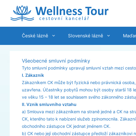
Přeskočit
na
obsah
České lázně
Slovenské lázně
Maďar
Všeobecné smluvní podmínky
Tyto smluvní podmínky upravují smluvní vztah mezi cestovn
I. Zákazník
Zákazníkem CK může být fyzická nebo právnická osoba, k
uzavřena. Účastníky pobytů mohou být osoby starší 18 le
ve věku 15 – 18 let se souhlasem svého zákonného zástu
II. Vznik smluvního vztahu
a) Smlouva mezi zákazníkem na straně jedné a CK na st
CK, kterého tato k nabízení služeb zplnomocnila. Zákazní
obchodního zástupce CK jednat jménem CK.
b) CK nebo její obchodní zástupce předloží zákazníkov