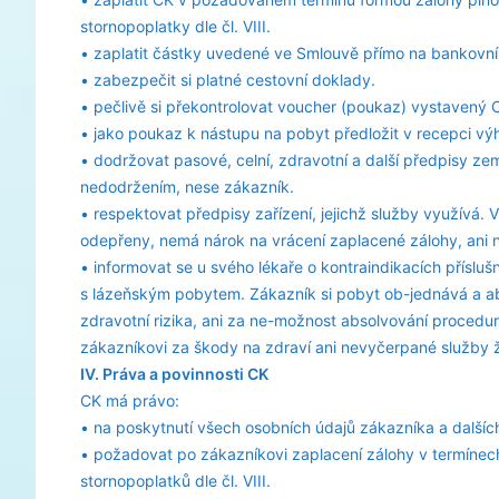
stornopoplatky dle čl. VIII.
• zaplatit částky uvedené ve Smlouvě přímo na bankovní
• zabezpečit si platné cestovní doklady.
• pečlivě si překontrolovat voucher (poukaz) vystavený CK
• jako poukaz k nástupu na pobyt předložit v recepci vý
• dodržovat pasové, celní, zdravotní a další předpisy ze
nedodržením, nese zákazník.
• respektovat předpisy zařízení, jejichž služby využívá
odepřeny, nemá nárok na vrácení zaplacené zálohy, ani n
• informovat se u svého lékaře o kontraindikacích příslu
s lázeňským pobytem. Zákazník si pobyt ob-jednává a ab
zdravotní rizika, ani za ne-možnost absolvování procedu
zákazníkovi za škody na zdraví ani nevyčerpané služby ž
IV. Práva a povinnosti CK
CK má právo:
• na poskytnutí všech osobních údajů zákazníka a dalšíc
• požadovat po zákazníkovi zaplacení zálohy v termíne
stornopoplatků dle čl. VIII.