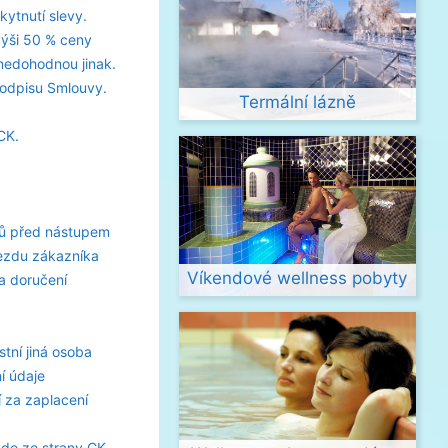
ytnutí slevy.
výši 50 % ceny
nedohodnou jinak.
podpisu Smlouvy.
Termální lázně
CK.
nů před nástupem
jezdu zákazníka
Víkendové wellness pobyty
a doručení
tní jiná osoba
í údaje
 za zaplacení
ude ze strany CK