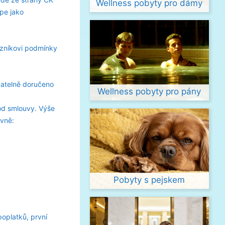
Wellness pobyty pro dámy
pe jako
azníkovi podmínky
zatelně doručeno
Wellness pobyty pro pány
od smlouvy. Výše
vně:
Pobyty s pejskem
oplatků, první