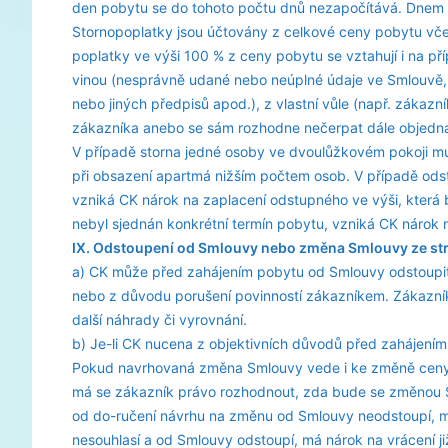
den pobytu se do tohoto počtu dnů nezapočítává. Dnem 
Stornopoplatky jsou účtovány z celkové ceny pobytu vče
poplatky ve výši 100 % z ceny pobytu se vztahují i na př
vinou (nesprávně udané nebo neúplné údaje ve Smlouvě, 
nebo jiných předpisů apod.), z vlastní vůle (např. zákaz
zákazníka anebo se sám rozhodne nečerpat dále objednan
V případě storna jedné osoby ve dvoulůžkovém pokoji mu
při obsazení apartmá nižším počtem osob. V případě od
vzniká CK nárok na zaplacení odstupného ve výši, která
nebyl sjednán konkrétní termín pobytu, vzniká CK nárok 
IX. Odstoupení od Smlouvy nebo změna Smlouvy ze st
a) CK může před zahájením pobytu od Smlouvy odstoupit
nebo z důvodu porušení povinností zákazníkem. Zákazník
další náhrady či vyrovnání.
b) Je-li CK nucena z objektivních důvodů před zahájen
Pokud navrhovaná změna Smlouvy vede i ke změně ceny 
má se zákazník právo rozhodnout, zda bude se změnou S
od do-ručení návrhu na změnu od Smlouvy neodstoupí, má
nesouhlasí a od Smlouvy odstoupí, má nárok na vrácení ji