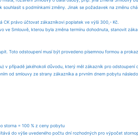
 souhlasit s podmínkami změny. Jinak se požadavek na změnu chá
á CK právo účtovat zákazníkovi poplatek ve výši 300,- Kč.
o ve Smlouvě, kterou byla změna termínu dohodnuta, stanovit zák
pit. Toto odstoupení musí být provedeno písemnou formou a proka
u) v případě jakéhokoli důvodu, který měl zákazník pro odstoupení 
ením od smlouvy ze strany zákazníka a prvním dnem pobytu následo
ho storna = 100 % z ceny pobytu
ítává do výše uvedeného počtu dní rozhodných pro výpočet stornop