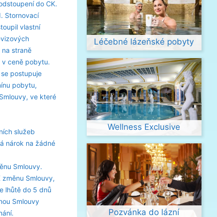
odstoupení do CK.
. Stornovací
oupil vlastní
evizových
Léčebné lázeňské pobyty
 na straně
 v ceně pobytu.
 se postupuje
ínu pobytu,
Smlouvy, ve které
Wellness Exclusive
ních služeb
má nárok na žádné
měnu Smlouvy.
K změnu Smlouvy,
e lhůtě do 5 dnů
ěnou Smlouvy
Pozvánka do lázní
nání.