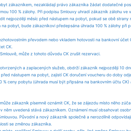
obyt zákazníkem, nezakládají právo zákazníka žádat dodatečné posk
mou 100 % zálohy. Při podpisu Smlouvy uhradí zákazník zálohu ve 
dit nejpozději měsíc před nástupem na pobyt, pokud se obě strany 
 na pobyt, bude zákazníkovi předepsána úhrada 100 % zálohy při 
ezhotovostním převodem nebo vkladem hotovosti na bankovní účet 
čet CK.
Smlouvě, může z tohoto důvodu CK zrušit rezervaci.
potvrzených a zaplacených služeb, obdrží zákazník nejpozději 10 d
 před nástupem na pobyt, zajistí CK doručení voucheru do doby od
0 % ceny pobytu (úhrada musí být připsána na bankovním účtu CK) 
může zákazník písemně oznámit CK, že se zájezdu místo něho zúčas
 v něm uvedená stává zákazníkem. Oznámení musí obsahovat osobn
Smlouvou. Původní a nový zákazník společně a nerozdílně odpovídají
slosti se změnou zákazníka.
místa, rozšíření Smlouvy o další osoby, příp. jiná změna Smlouvy b