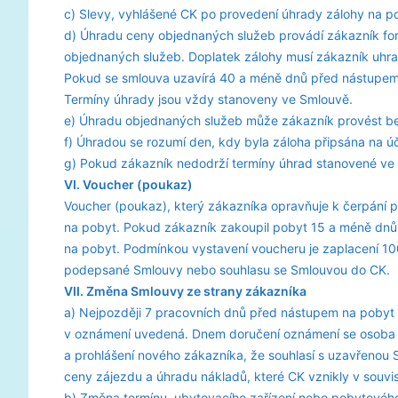
c) Slevy, vyhlášené CK po provedení úhrady zálohy na p
d) Úhradu ceny objednaných služeb provádí zákazník for
objednaných služeb. Doplatek zálohy musí zákazník uhra
Pokud se smlouva uzavírá 40 a méně dnů před nástupem
Termíny úhrady jsou vždy stanoveny ve Smlouvě.
e) Úhradu objednaných služeb může zákazník provést b
f) Úhradou se rozumí den, kdy byla záloha připsána na ú
g) Pokud zákazník nedodrží termíny úhrad stanovené ve 
VI. Voucher (poukaz)
Voucher (poukaz), který zákazníka opravňuje k čerpání 
na pobyt. Pokud zákazník zakoupil pobyt 15 a méně dnů
na pobyt. Podmínkou vystavení voucheru je zaplacení 10
podepsané Smlouvy nebo souhlasu se Smlouvou do CK.
VII. Změna Smlouvy ze strany zákazníka
a) Nejpozději 7 pracovních dnů před nástupem na pobyt 
v oznámení uvedená. Dnem doručení oznámení se osoba
a prohlášení nového zákazníka, že souhlasí s uzavřenou 
ceny zájezdu a úhradu nákladů, které CK vznikly v souvi
b) Změna termínu, ubytovacího zařízení nebo pobytového 