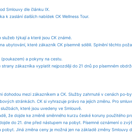
od Smlouvy dle článku IX.
ka k zaslání dalších nabídek CK Wellness Tour.
služeb týkají a které jsou CK známé.
 na ubytování, které zákazník CK písemně sdělil. Splnění těchto pož
 (poukazem) a pokyny na cestu.
ze strany zákazníka vyplatit nejpozději do 21 dnů po písemném obdrž
mi dohodou mezi zákazníkem a CK. Služby zahrnuté v cenách po-byt
ebových stránkách. CK si vyhrazuje právo na jejich změnu. Pro smluv
 službách, které jsou uvedeny ve Smlouvě.
ípadě, že dojde ke změně směnného kurzu české koruny použitého pr
 dojde do 21. dne před nástupem na pobyt. Písemné oznámení o zvýš
 pobyt. Jiná změna ceny je možná jen na základě změny Smlouvy dle