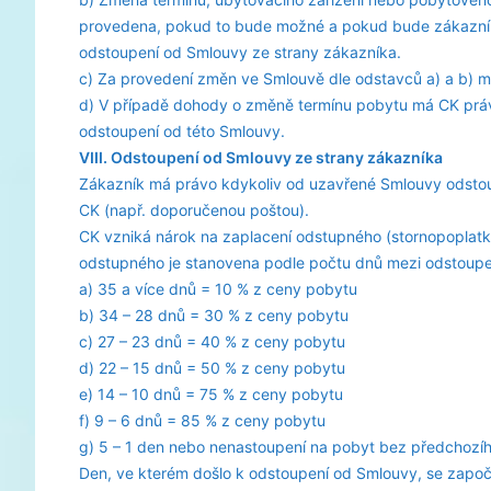
provedena, pokud to bude možné a pokud bude zákazník
odstoupení od Smlouvy ze strany zákazníka.
c) Za provedení změn ve Smlouvě dle odstavců a) a b) m
d) V případě dohody o změně termínu pobytu má CK práv
odstoupení od této Smlouvy.
VIII. Odstoupení od Smlouvy ze strany zákazníka
Zákazník má právo kdykoliv od uzavřené Smlouvy odstou
CK (např. doporučenou poštou).
CK vzniká nárok na zaplacení odstupného (stornopoplatk
odstupného je stanovena podle počtu dnů mezi odstoup
a) 35 a více dnů = 10 % z ceny pobytu
b) 34 – 28 dnů = 30 % z ceny pobytu
c) 27 – 23 dnů = 40 % z ceny pobytu
d) 22 – 15 dnů = 50 % z ceny pobytu
e) 14 – 10 dnů = 75 % z ceny pobytu
f) 9 – 6 dnů = 85 % z ceny pobytu
g) 5 – 1 den nebo nenastoupení na pobyt bez předchozí
Den, ve kterém došlo k odstoupení od Smlouvy, se započ