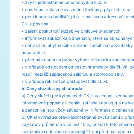
• zvýšit jednostranně cenu pobytu dle čl. V.
• navrhnout zákazníkovi změnu Smlouvy, příp. odstoupit 
• použít adresu bydliště, příp. e-mailovou adresu zákazní
CK je povinna:
• zajistit poskytnutí služeb ve Smlouvě uvedených.
• informovat zákazníka o změnách, které se objednaných 
• nahlásit do ubytovacího zařízení specifické požadavky
negarantuje.
• před nástupem na pobyt vybavit zákazníka voucherem
• v případě odstoupení od cestovní smlouvy dle čl. VIII 
rozdíl mezi již zaplacenou zálohou a stornopoplatky.
• v případě reklamace postupovat dle čl. XI.
V. Ceny služeb a jejich úhrada
a) Ceny služeb poskytovaných CK jsou cenami sjednaný
informativně popsány v ceníku (příloha katalogu) a na w
a zákazníka jsou vždy závazné ty in-formace o cenách a
b) CK si vyhrazuje právo jednostranně zvýšit cenu v př
zájezdu v průměru o více než 10 %, pokud k této změně
zákazníkovi odesláno nejpozději 21 dní před nástupem na