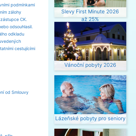
uvními podmínkami
Slevy First Minute 2026
ním zálohy
až 25%
 zástupce CK.
nebo odsouhlasil.
ného odkladu
 uvedených
atními cestujícími
Vánoční pobyty 2026
ení od Smlouvy
Lázeňské pobyty pro seniory
, příp.