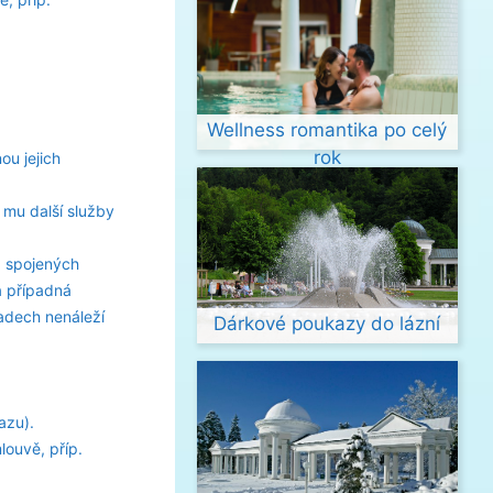
Wellness romantika po celý
rok
ou jejich
 mu další služby
, spojených
a případná
padech nenáleží
Dárkové poukazy do lázní
azu).
ouvě, příp.