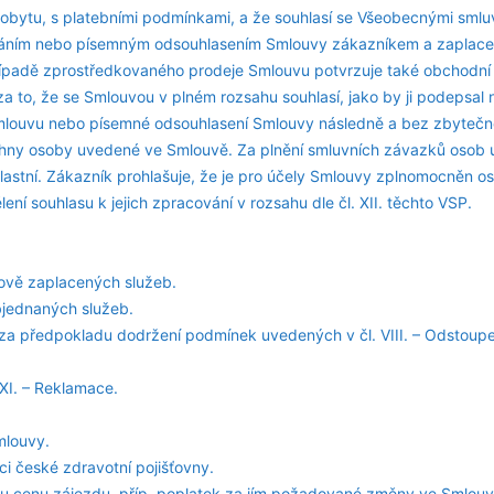
obytu, s platebními podmínkami, a že souhlasí se Všeobecnými sml
sáním nebo písemným odsouhlasením Smlouvy zákazníkem a zaplace
případě zprostředkovaného prodeje Smlouvu potvrzuje také obchodní
a to, že se Smlouvou v plném rozsahu souhlasí, jako by ji podepsal 
Smlouvu nebo písemné odsouhlasení Smlouvy následně a bez zbyteč
echny osoby uvedené ve Smlouvě. Za plnění smluvních závazků osob
lastní. Zákazník prohlašuje, že je pro účely Smlouvy zplnomocněn ost
ní souhlasu k jejich zpracování v rozsahu dle čl. XII. těchto VSP.
ově zaplacených služeb.
bjednaných služeb.
za předpokladu dodržení podmínek uvedených v čl. VIII. – Odstoup
XI. – Reklamace.
mlouvy.
ci české zdravotní pojišťovny.
u cenu zájezdu, příp. poplatek za jím požadované změny ve Smlouvě