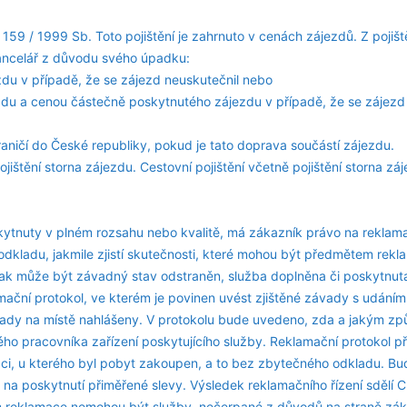
159 / 1999 Sb. Toto pojištění je zahrnuto v cenách zájezdů. Z pojišt
kancelář z důvodu svého úpadku:
du v případě, že se zájezd neuskutečnil nebo
ezdu a cenou částečně poskytnutého zájezdu v případě, že se zájezd
ničí do České republiky, pokud je tato doprava součástí zájezdu.
jištění storna zájezdu. Cestovní pojištění včetně pojištění storna zá
kytnuty v plném rozsahu nebo kvalitě, má zákazník právo na reklama
odkladu, jakmile zjistí skutečnosti, které mohou být předmětem rek
ak může být závadný stav odstraněn, služba doplněna či poskytnu
amační protokol, ve kterém je povinen uvést zjištěné závady s udání
vady na místě nahlášeny. V protokolu bude uvedeno, zda a jakým z
 pracovníka zařízení poskytujícího služby. Reklamační protokol p
i, u kterého byl pobyt zakoupen, a to bez zbytečného odkladu. Bud
a poskytnutí přiměřené slevy. Výsledek reklamačního řízení sdělí 
m reklamace nemohou být služby, nečerpané z důvodů na straně zá