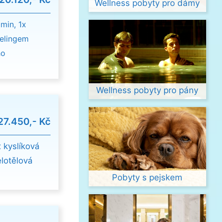
Wellness pobyty pro dámy
min, 1x
eelingem
ho
Wellness pobyty pro pány
27.450,- Kč
 kyslíková
elotělová
Pobyty s pejskem