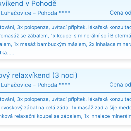
xvíkend v Pohodě
Cena o
 Luhačovice
Pohoda ****
ování, 3x polopenze, uvítací přípitek, lékařská konzulta
romasáž se zábalem, 1x koupel s minerální solí Biotermá
alem, 1x masáž bambuckým máslem, 2x inhalace minerá
ka.....
vý relaxvíkend (3 noci)
Cena o
 Luhačovice
Pohoda ****
ování, 3x polopenze, uvítací přípitek, lékařská konzulta
ovoskový zábal na celá záda, 1x masáž zad a šíje med
nková relaxační koupel se zábalem, 1x inhalace minerální