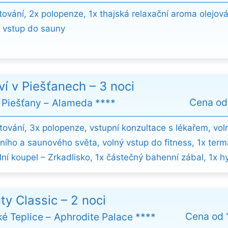
tování, 2x polopenze, 1x thajská relaxační aroma olejo
 vstup do sauny
ví v Piešťanech – 3 noci
Cena o
 Piešťany
Alameda ****
tování, 3x polopenze, vstupní konzultace s lékařem, vol
ního a saunového světa, volný vstup do fitness, 1x term
lní koupel – Zrkadlisko, 1x částečný bahenní zábal, 1x h
ty Classic – 2 noci
Cena od
ké Teplice
Aphrodite Palace ****