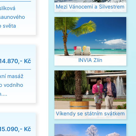
Mezi Vánocemi a Silvestrem
slíková
 saunového
o světa
INVIA Zlín
14.870,- Kč
exní masáž
o vodního
...
Víkendy se státním svátkem
15.090,- Kč