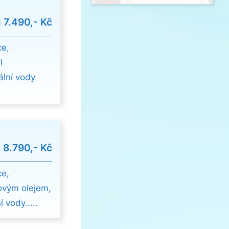
d
7.490,- Kč
ce,
l
lní vody
d
8.790,- Kč
ce,
ovým olejem,
 vody.....