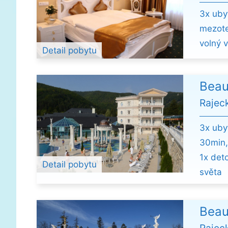
3x uby
mezote
volný 
Detail pobytu
Beau
Rajec
3x uby
30min,
1x det
Detail pobytu
světa
Beau