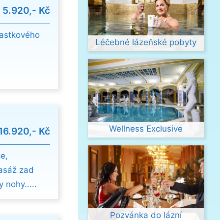
d
5.920,- Kč
lastkového
Léčebné lázeňské pobyty
Wellness Exclusive
16.920,- Kč
ce,
asáž zad
 nohy.....
Pozvánka do lázní