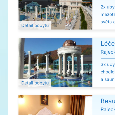
2x uby
mezote
světa 
Detail pobytu
Léče
Rajec
3x uby
chodid
a saun
Detail pobytu
Beau
Rajec