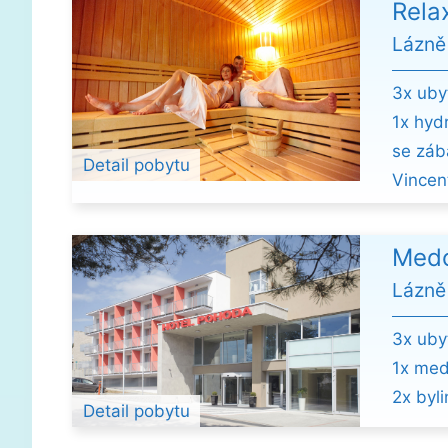
Rela
Lázně
3x ubyt
1x hyd
se záb
Detail pobytu
Vincent
Medo
Lázně
3x ubyt
1x med
2x byli
Detail pobytu