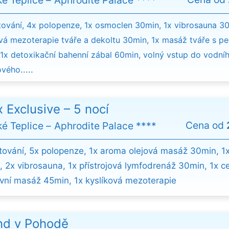
ké Teplice
Aphrodite Palace ****
ování, 4x polopenze, 1x osmoclen 30min, 1x vibrosauna 30
vá mezoterapie tváře a dekoltu 30min, 1x masáž tváře s p
1x detoxikační bahenní zábal 60min, volný vstup do vodní
ového
.....
x Exclusive – 5 nocí
Cena od
ké Teplice
Aphrodite Palace ****
tování, 5x polopenze, 1x aroma olejová masáž 30min, 1x
e, 2x vibrosauna, 1x přístrojová lymfodrenáž 30min, 1x c
ivní masáž 45min, 1x kyslíková mezoterapie
nd v Pohodě