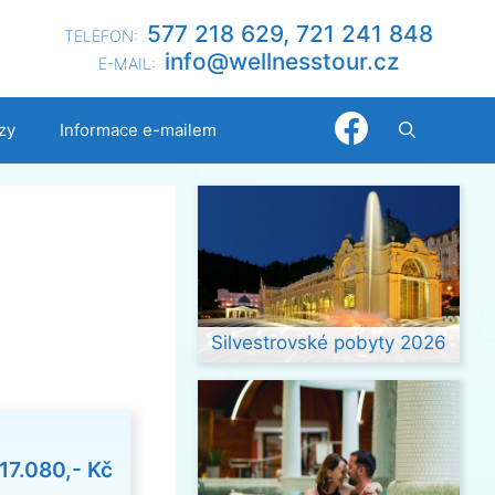
577 218 629, 721 241 848
TELEFON:
@ofni
nllew
otsse
zc.ru
E-MAIL:
zy
Informace e-mailem
Silvestrovské pobyty 2026
17.080,- Kč