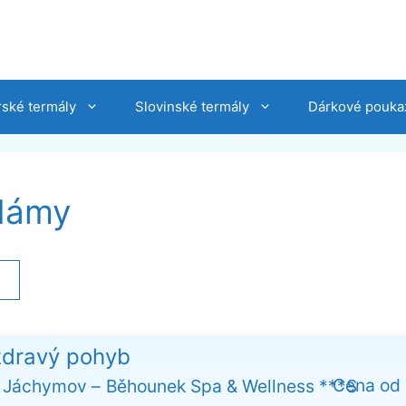
ské termály
Slovinské termály
Dárkové pouka
 dámy
a
zdravý pohyb
Cena od
 Jáchymov
Běhounek Spa & Wellness ***S