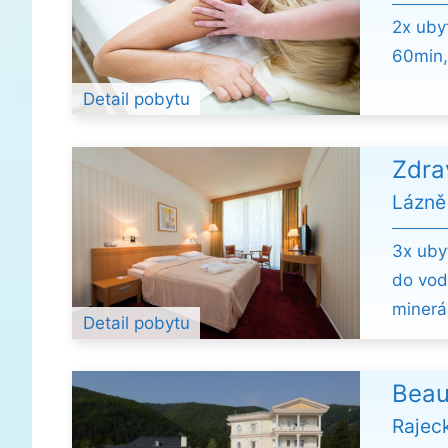
2x uby
60min,
Detail pobytu
Zdra
Lázně
3x uby
do vod
minerá
Detail pobytu
Beau
Rajec