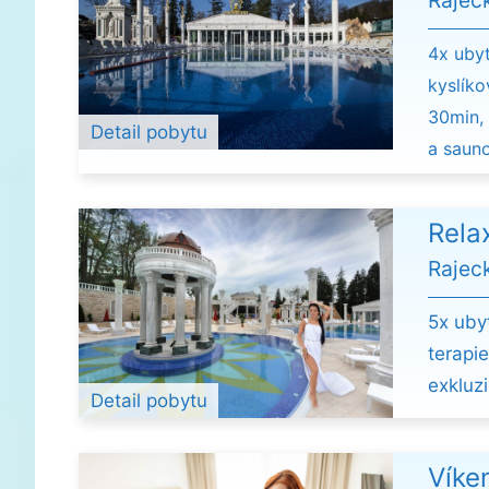
Rajec
4x ubyt
kyslíko
30min, 
Detail pobytu
a saun
Rela
Rajec
5x uby
terapi
exkluz
Detail pobytu
Víke