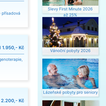
Slevy First Minute 2026
e přísadová
až 25%
d
1.950,- Kč
Vánoční pobyty 2026
genoterapie,
Lázeňské pobyty pro seniory
d
2.200,- Kč