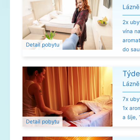
Lázně
2x uby
vína n
aromat
Detail pobytu
do sau
Týde
Lázně
7x ubyt
1x aro
a šíje,
Detail pobytu