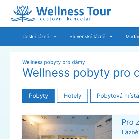
Přeskočit
na
obsah
České lázně
Slovenské lázně
Maďar
Wellness pobyty pro dámy
Wellness pobyty pro
Pobyty
Hotely
Pobytová míst
Pro 
Lázně