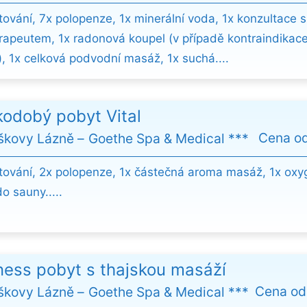
tování, 7x polopenze, 1x minerální voda, 1x konzultace s
erapeutem, 1x radonová koupel (v případě kontraindikac
), 1x celková podvodní masáž, 1x suchá....
kodobý pobyt Vital
Cena o
iškovy Lázně
Goethe Spa & Medical ***
tování, 2x polopenze, 1x částečná aroma masáž, 1x oxy
o sauny.....
ness pobyt s thajskou masáží
Cena o
iškovy Lázně
Goethe Spa & Medical ***