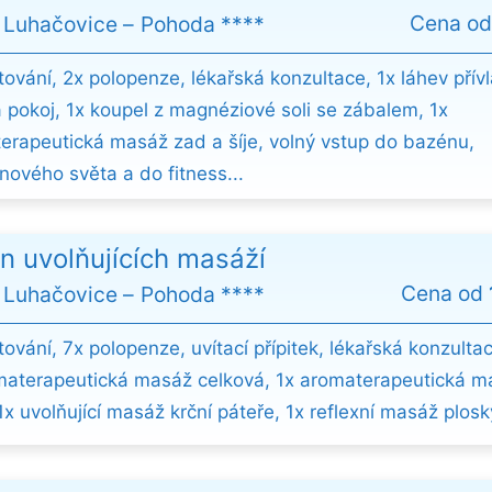
Cena o
 Luhačovice
Pohoda ****
tování, 2x polopenze, lékařská konzultace, 1x láhev přív
a pokoj, 1x koupel z magnéziové soli se zábalem, 1x
erapeutická masáž zad a šíje, volný vstup do bazénu,
nového světa a do fitness...
n uvolňujících masáží
Cena od
 Luhačovice
Pohoda ****
ování, 7x polopenze, uvítací přípitek, lékařská konzulta
materapeutická masáž celková, 1x aromaterapeutická m
 1x uvolňující masáž krční páteře, 1x reflexní masáž plosky