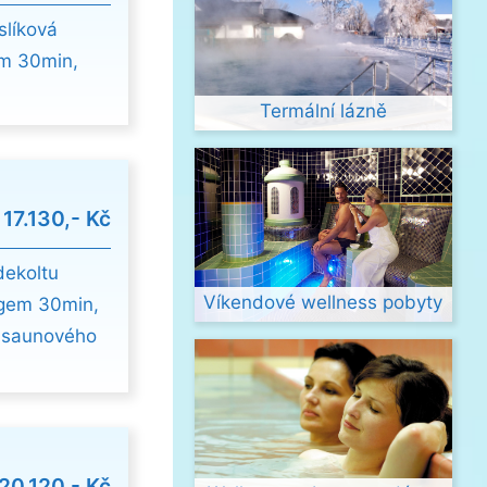
slíková
em 30min,
Termální lázně
d
17.130,- Kč
dekoltu
Víkendové wellness pobyty
ngem 30min,
a saunového
20.120,- Kč