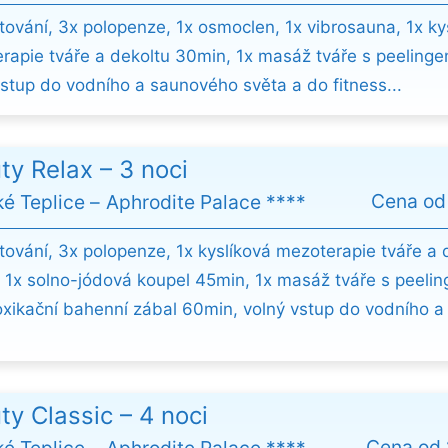
tování, 3x polopenze, 1x osmoclen, 1x vibrosauna, 1x ky
rapie tváře a dekoltu 30min, 1x masáž tváře s peeling
vstup do vodního a saunového světa a do fitness...
ty Relax – 3 noci
Cena o
ké Teplice
Aphrodite Palace ****
tování, 3x polopenze, 1x kyslíková mezoterapie tváře a 
 1x solno-jódová koupel 45min, 1x masáž tváře s peeli
oxikační bahenní zábal 60min, volný vstup do vodního 
ty Classic – 4 noci
Cena od