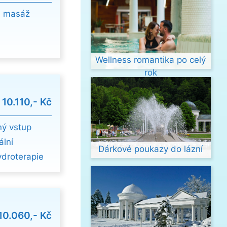
vá masáž
Wellness romantika po celý
rok
d
10.110,- Kč
ný vstup
ální
Dárkové poukazy do lázní
ydroterapie
10.060,- Kč