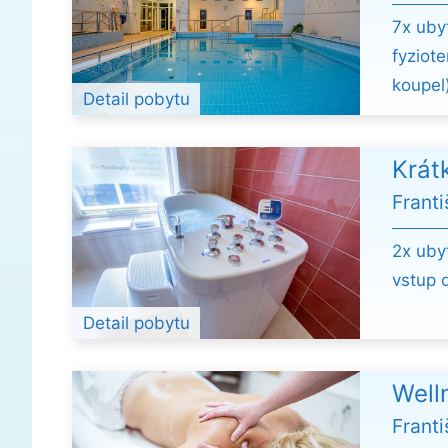
7x uby
fyziot
koupel
Detail pobytu
Krát
Frant
2x uby
vstup d
Detail pobytu
Well
Frant