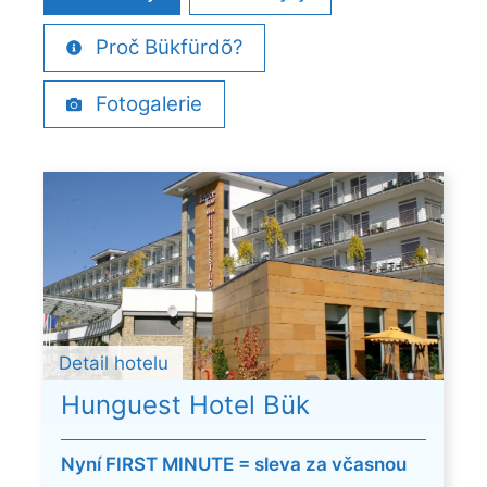
Proč Bükfürdõ?
Fotogalerie
Detail hotelu
Hunguest Hotel Bük
Nyní FIRST MINUTE = sleva za včasnou