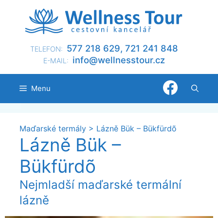
Přeskočit
na
obsah
577 218 629, 721 241 848
TELEFON:
@ofni
nllew
otsse
zc.ru
E-MAIL:
Menu
Maďarské termály
>
Lázně Bük – Bükfürdõ
Lázně Bük –
Bükfürdõ
Nejmladší maďarské termální
lázně