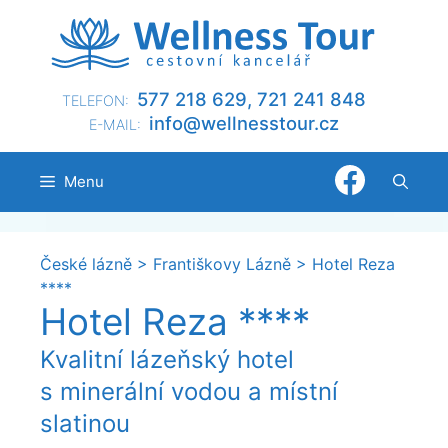
Přeskočit
na
obsah
577 218 629, 721 241 848
TELEFON:
@ofni
nllew
otsse
zc.ru
E-MAIL:
Menu
České lázně
>
Františkovy Lázně
>
Hotel Reza
****
Hotel Reza ****
Kvalitní lázeňský hotel
s minerální vodou a místní
slatinou