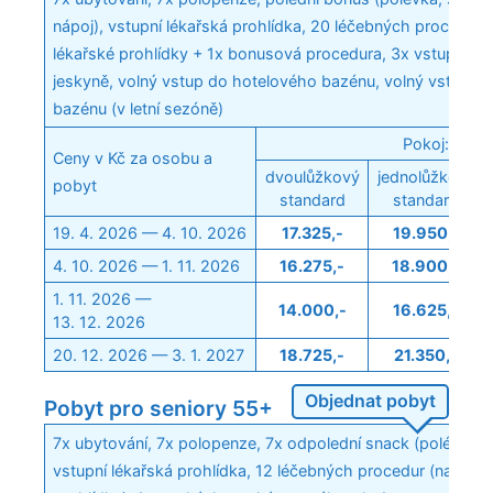
nápoj), vstupní lékařská prohlídka, 20 léčebných procedur 
lékařské prohlídky + 1x bonusová procedura, 3x vstup do 
jeskyně, volný vstup do hotelového bazénu, volný vstup d
bazénu (v letní sezóně)
Pokoj:
Ceny v Kč za osobu a
dvoulůžkový
jednolůžkový
pobyt
standard
standard
19. 4. 2026 — 4. 10. 2026
17.325,-
19.950,-
4. 10. 2026 — 1. 11. 2026
16.275,-
18.900,-
1. 11. 2026 —
14.000,-
16.625,-
13. 12. 2026
20. 12. 2026 — 3. 1. 2027
18.725,-
21.350,-
Objednat pobyt
Pobyt pro seniory 55+
7x ubytování, 7x polopenze, 7x odpolední snack (polévka a 
vstupní lékařská prohlídka, 12 léčebných procedur (na zákl