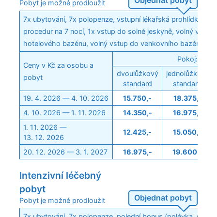
Pobyt je možné prodloužit
7x ubytování, 7x polopenze, vstupní lékařská prohlídka, 10
procedur na 7 nocí, 1x vstup do solné jeskyně, volný vstup
hotelového bazénu, volný vstup do venkovního bazénu (v l
Pokoj:
Ceny v Kč za osobu a
dvoulůžkový
jednolůžkový
pobyt
standard
standard
19. 4. 2026 — 4. 10. 2026
15.750,-
18.375,-
4. 10. 2026 — 1. 11. 2026
14.350,-
16.975,-
1. 11. 2026 —
12.425,-
15.050,-
13. 12. 2026
20. 12. 2026 — 3. 1. 2027
16.975,-
19.600,-
Intenzivní léčebný
pobyt
Objednat pobyt
Pobyt je možné prodloužit
7x ubytování, 7x polopenze, polední bonus (polévka, salát,