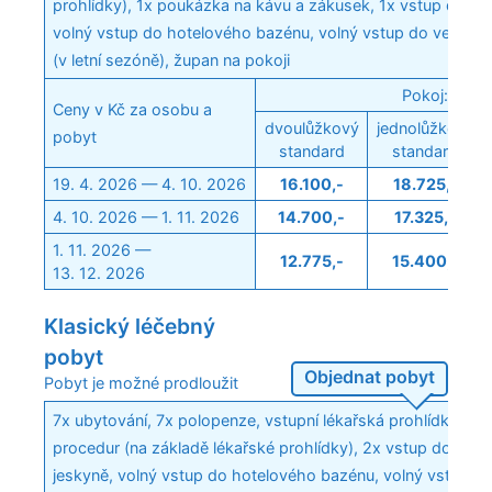
prohlídky), 1x poukázka na kávu a zákusek, 1x vstup do sol
volný vstup do hotelového bazénu, volný vstup do venkov
(v letní sezóně), župan na pokoji
Pokoj:
Ceny v Kč za osobu a
dvoulůžkový
jednolůžkový
pobyt
standard
standard
19. 4. 2026 — 4. 10. 2026
16.100,-
18.725,-
4. 10. 2026 — 1. 11. 2026
14.700,-
17.325,-
1. 11. 2026 —
12.775,-
15.400,-
13. 12. 2026
Klasický léčebný
pobyt
Objednat pobyt
Pobyt je možné prodloužit
7x ubytování, 7x polopenze, vstupní lékařská prohlídka, 15
procedur (na základě lékařské prohlídky), 2x vstup do soln
jeskyně, volný vstup do hotelového bazénu, volný vstup d