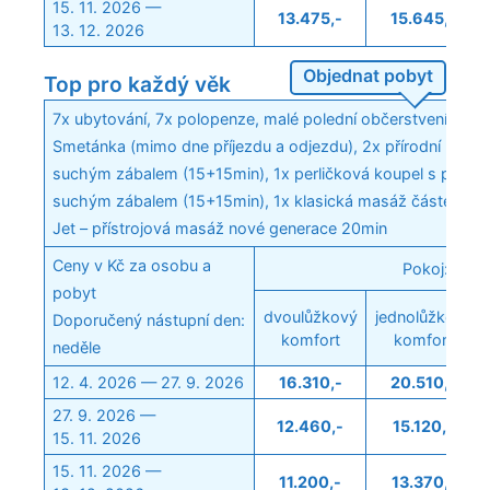
15. 11. 2026 —
13.475,-
15.645,-
13. 12. 2026
Objednat pobyt
Top pro každý věk
7x ubytování, 7x polopenze, malé polední občerstvení v Ape
Smetánka (mimo dne příjezdu a odjezdu), 2x přírodní uhliči
suchým zábalem (15+15min), 1x perličková koupel s přísad
suchým zábalem (15+15min), 1x klasická masáž částečná 3
Jet – přístrojová masáž nové generace 20min
Ceny v Kč za osobu a
Pokoj:
pobyt
dvoulůžkový
jednolůžkový
Doporučený nástupní den:
komfort
komfort
neděle
12. 4. 2026 — 27. 9. 2026
16.310,-
20.510,-
27. 9. 2026 —
12.460,-
15.120,-
15. 11. 2026
15. 11. 2026 —
11.200,-
13.370,-