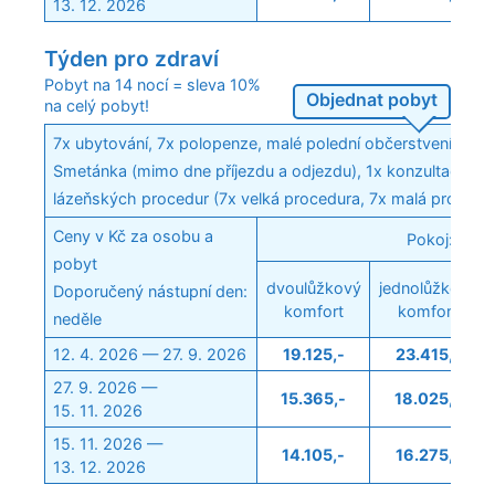
13. 12. 2026
Týden pro zdraví
Pobyt na 14 nocí = sleva 10%
Objednat pobyt
na celý pobyt!
7x ubytování, 7x polopenze, malé polední občerstvení v Ape
Smetánka (mimo dne příjezdu a odjezdu), 1x konzultace s l
lázeňských procedur (7x velká procedura, 7x malá procedu
Ceny v Kč za osobu a
Pokoj:
pobyt
dvoulůžkový
jednolůžkový
Doporučený nástupní den:
komfort
komfort
neděle
12. 4. 2026 — 27. 9. 2026
19.125,-
23.415,-
27. 9. 2026 —
15.365,-
18.025,-
15. 11. 2026
15. 11. 2026 —
14.105,-
16.275,-
13. 12. 2026