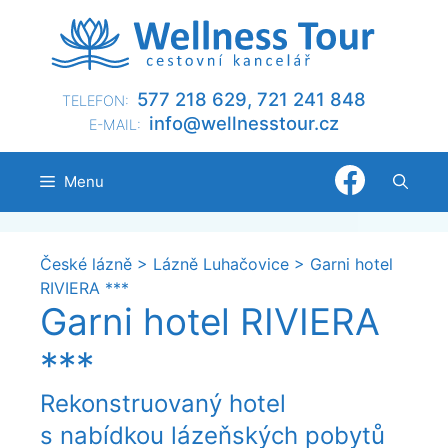
Přeskočit
na
obsah
577 218 629, 721 241 848
TELEFON:
@ofni
nllew
otsse
zc.ru
E-MAIL:
Menu
České lázně
>
Lázně Luhačovice
>
Garni hotel
RIVIERA ***
Garni hotel RIVIERA
***
Rekonstruovaný hotel
s nabídkou lázeňských pobytů