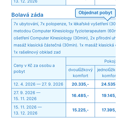
13. 12. 2026
Objednat pobyt
Bolavá záda
7x ubytování, 7x polopenze, 1x lékařské vyšetření (30min), 
metodou Computer Kinesiology fyzioterapeutem (60min), 2x
ošetření Computer Kinesiology (30min), 2x přírodní uhličitá 
masáž klasická částečná (30min). 1x masáž klasická částe
1x rašelinový obklad zad
Pokoj:
Ceny v Kč za osobu a
dvoulůžkový
jednolůžkový
pobyt
komfort
komfort
12. 4. 2026 — 27. 9. 2026
20.335,-
24.535,-
27. 9. 2026 —
16.485,-
19.145,-
15. 11. 2026
15. 11. 2026 —
15.225,-
17.395,-
13. 12. 2026