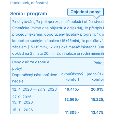
fotokoutek, ohňostroj.
Objednat pobyt
Senior program
7x ubytování, 7x polopenze, malé polední občerstvení v Ape
Smetánka (mimo dne příjezdu a odjezdu), 1x předpis lázeň
procedur lékařem, doporučený léčebný program: 1x přírodní 
koupel se suchým zábalem (15+15min), 1x perličková koup
zábalem (15+15min), 1x klasická masáž částečná 30min, 2x
obklad na 2 místa 20min, 2x inhalace přírodní minerální vo
Ceny v Kč za osobu a
Pokoj:
pobyt
dvoulůžkový
jednolůžkový
Doporučený nástupní den:
komfort
komfort
neděle
12. 4. 2026 — 27. 9. 2026
16.415,-
20.615,-
27. 9. 2026 —
12.565,-
15.225,-
15. 11. 2026
15. 11. 2026 —
11.305,-
13.475,-