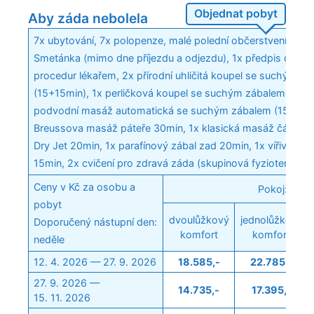
Objednat pobyt
Aby záda nebolela
7x ubytování, 7x polopenze, malé polední občerstvení v Ape
Smetánka (mimo dne příjezdu a odjezdu), 1x předpis dopo
procedur lékařem, 2x přírodní uhličitá koupel se suchým z
(15+15min), 1x perličková koupel se suchým zábalem (15+1
podvodní masáž automatická se suchým zábalem (15+15mi
Breussova masáž páteře 30min, 1x klasická masáž částečn
Dry Jet 20min, 1x parafínový zábal zad 20min, 1x vířivá ko
15min, 2x cvičení pro zdravá záda (skupinová fyzioterapie,
Ceny v Kč za osobu a
Pokoj:
pobyt
dvoulůžkový
jednolůžkový
Doporučený nástupní den:
komfort
komfort
neděle
12. 4. 2026 — 27. 9. 2026
18.585,-
22.785,-
27. 9. 2026 —
14.735,-
17.395,-
15. 11. 2026