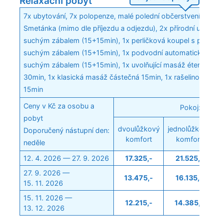
Relaxační pobyt
7x ubytování, 7x polopenze, malé polední občerstvení v Ape
Smetánka (mimo dle příjezdu a odjezdu), 2x přírodní uhličit
suchým zábalem (15+15min), 1x perličková koupel s přísad
suchým zábalem (15+15min), 1x podvodní automatická ma
suchým zábalem (15+15min), 1x uvolňující masáž éterickým
30min, 1x klasická masáž částečná 15min, 1x rašelinový ob
15min
Ceny v Kč za osobu a
Pokoj:
pobyt
dvoulůžkový
jednolůžkový
Doporučený nástupní den:
komfort
komfort
neděle
12. 4. 2026 — 27. 9. 2026
17.325,-
21.525,-
27. 9. 2026 —
13.475,-
16.135,-
15. 11. 2026
15. 11. 2026 —
12.215,-
14.385,-
13. 12. 2026