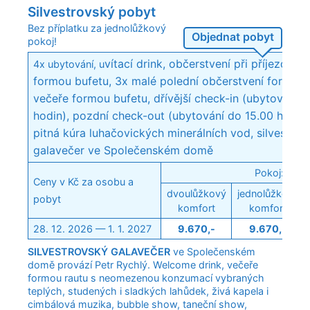
Silvestrovský pobyt
Bez příplatku za jednolůžkový
Objednat pobyt
pokoj!
vítací drink, občerstvení při příjezdu,
4
4x ubytování, u
formou bufetu,
3x malé polední občerstvení formou 
večeře formou bufetu, dřívější check-in (ubytování o
hodin), pozdní check-out (ubytování do 15.00 hodin
pitná kúra luhačovických minerálních vod, silvestrov
galavečer ve Společenském domě
Pokoj:
Ceny v Kč za osobu a
dvoulůžkový
jednolůžkový
pobyt
komfort
komfort
28. 12. 2026 — 1. 1. 2027
9.670,-
9.670,-
SILVESTROVSKÝ GALAVEČER
ve Společenském
domě provází Petr Rychlý. Welcome drink, večeře
formou rautu s neomezenou konzumací vybraných
teplých, studených i sladkých lahůdek, živá kapela i
cimbálová muzika, bubble show, taneční show,