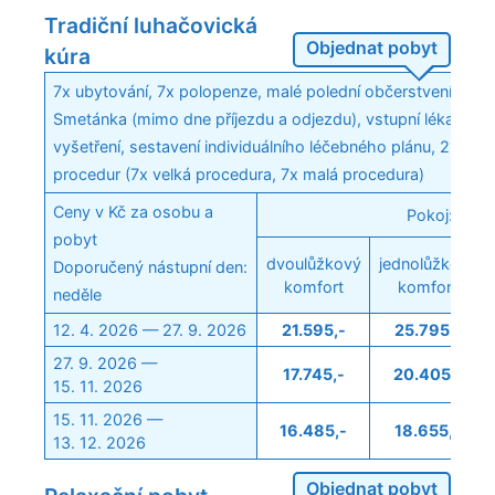
Tradiční luhačovická
Objednat pobyt
kúra
7x ubytování, 7x polopenze, malé polední občerstvení v Ape
Smetánka (mimo dne příjezdu a odjezdu), vstupní lékařské
vyšetření, sestavení individuálního léčebného plánu, 21 láz
procedur (7x velká procedura, 7x malá procedura)
Ceny v Kč za osobu a
Pokoj:
pobyt
dvoulůžkový
jednolůžkový
Doporučený nástupní den:
komfort
komfort
neděle
12. 4. 2026 — 27. 9. 2026
21.595,-
25.795,-
27. 9. 2026 —
17.745,-
20.405,-
15. 11. 2026
15. 11. 2026 —
16.485,-
18.655,-
13. 12. 2026
Objednat pobyt