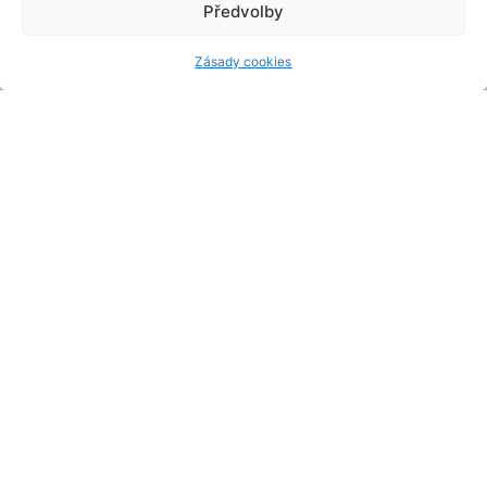
Předvolby
Zásady cookies
Víkendové wellness pobyty