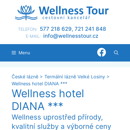
Přeskočit
na
obsah
577 218 629, 721 241 848
TELEFON:
@ofni
nllew
otsse
zc.ru
E-MAIL:
Menu
České lázně
>
Termální lázně Velké Losiny
>
Wellness hotel DIANA ***
Wellness hotel
DIANA ***
Wellness uprostřed přírody,
kvalitní služby a výborné ceny