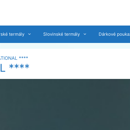
ské termály
Slovinské termály
Dárkové pouka
ATIONAL ****
L ****