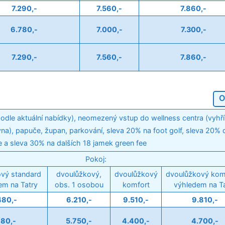
7.290,-
7.560,-
7.860,-
6.780,-
7.000,-
7.300,-
7.290,-
7.560,-
7.860,-
O
podle aktuální nabídky), neomezený vstup do wellness centra (vyhří
lovna), papuče, župan, parkování, sleva 20% na foot golf, sleva 20%
e a sleva 30% na dalších 18 jamek green fee
Pokoj:
vý standard
dvoulůžkový,
dvoulůžkový
dvoulůžkový kom
em na Tatry
obs. 1 osobou
komfort
výhledem na Ta
480,-
6.210,-
9.510,-
9.810,-
180,-
5.750,-
4.400,-
4.700,-