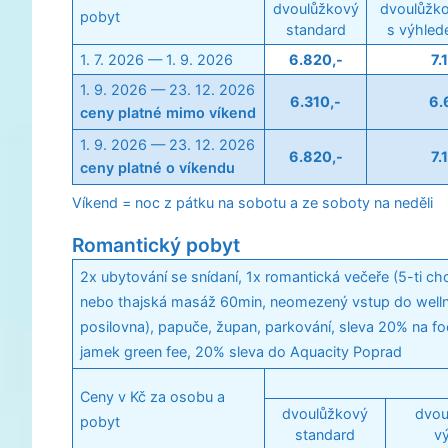
dvoulůžkový
dvoulůžko
pobyt
standard
s výhled
1. 7. 2026 — 1. 9. 2026
6.820,-
7.
1. 9. 2026 — 23. 12. 2026
6.310,-
6.
ceny platné mimo víkend
1. 9. 2026 — 23. 12. 2026
6.820,-
7.
ceny platné o víkendu
Víkend = noc z pátku na sobotu a ze soboty na neděli
Romantický pobyt
2x ubytování se snídaní, 1x romantická večeře (5-ti c
nebo thajská masáž 60min, neomezený vstup do wellness
posilovna), papuče, župan, parkování, sleva 20% na fo
jamek green fee, 20% sleva do Aquacity Poprad
Ceny v Kč za osobu a
dvoulůžkový
dvou
pobyt
standard
v