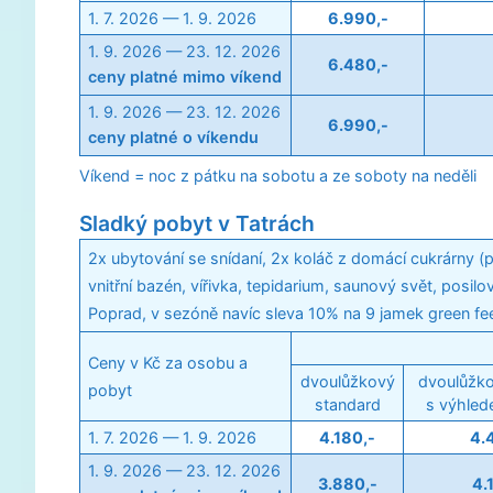
1. 7. 2026 — 1. 9. 2026
6.990,-
1. 9. 2026 — 23. 12. 2026
6.480,-
ceny platné mimo víkend
1. 9. 2026 — 23. 12. 2026
6.990,-
ceny platné o víkendu
Víkend = noc z pátku na sobotu a ze soboty na neděli
Sladký pobyt v Tatrách
2x ubytování se snídaní, 2x koláč z domácí cukrárny (
vnitřní bazén, vířivka, tepidarium, saunový svět, posi
Poprad, v sezóně navíc sleva 10% na 9 jamek green fe
Ceny v Kč za osobu a
dvoulůžkový
dvoulůžko
pobyt
standard
s výhled
1. 7. 2026 — 1. 9. 2026
4.180,-
4.
1. 9. 2026 — 23. 12. 2026
3.880,-
4.