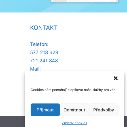
KONTAKT
Telefon:
577 218 629
721 241 848
Mail:
@ofni
nllew
otsse
zc.ru
Cookies nám pomáhají zlepšovat naše služby pro vás.
Přijmout
Odmítnout
Předvolby
Zásady cookies