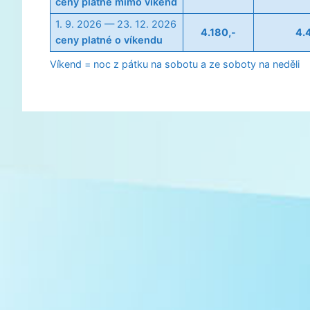
ceny platné mimo víkend
1. 9. 2026 — 23. 12. 2026
4.180,-
4.
ceny platné o víkendu
Víkend = noc z pátku na sobotu a ze soboty na neděli