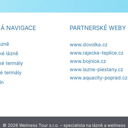
Á NAVIGACE
PARTNERSKÉ WEBY
ázně
www.dovolka.cz
www.rajecke-teplice.cz
ké lázně
www.bojnice.cz
é termály
www.lazne-piestany.cz
ké termály
www.aquacity-poprad.cz
ín
© 2026 Wellness Tour s.r.o. – specialista na lázně a wellness