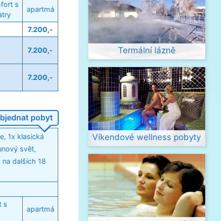
fort s
apartmá
try
7.200,-
Termální lázně
7.200,-
7.200,-
bjednat pobyt
Víkendové wellness pobyty
, 1x klasická
unový svět,
 na dalších 18
t s
apartmá