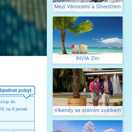
Mezi Vánocemi a Silvestrem
INVIA Zlín
bjednat pobyt
vstup do
10% na 9 jamek
Víkendy se státním svátkem