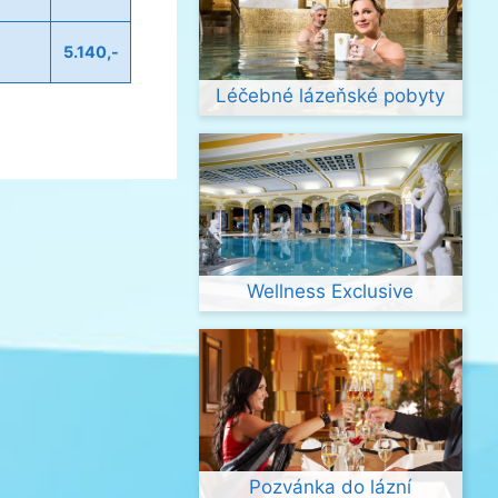
5.140,-
Léčebné lázeňské pobyty
Wellness Exclusive
Pozvánka do lázní