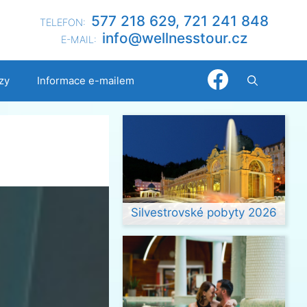
577 218 629, 721 241 848
TELEFON:
@ofni
nllew
otsse
zc.ru
E-MAIL:
zy
Informace e-mailem
Silvestrovské pobyty 2026