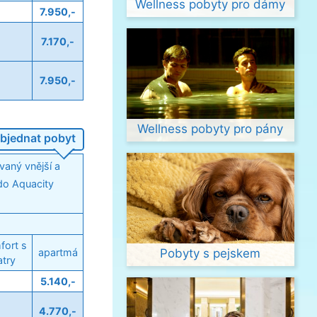
Wellness pobyty pro dámy
7.950,-
7.170,-
7.950,-
Wellness pobyty pro pány
bjednat pobyt
vaný vnější a
 do Aquacity
fort s
apartmá
Pobyty s pejskem
try
5.140,-
4.770,-