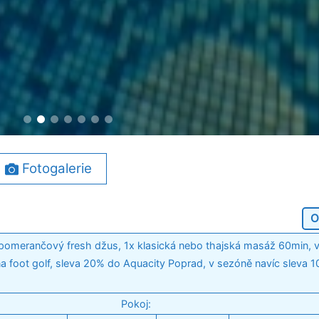
Fotogalerie
O
 pomerančový fresh džus, 1x klasická nebo thajská masáž 60min, 
na foot golf, sleva 20% do Aquacity Poprad, v sezóně navíc sleva 
Pokoj: