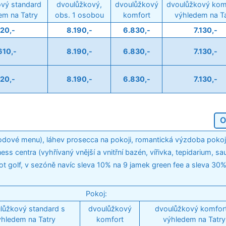
vý standard
dvoulůžkový,
dvoulůžkový
dvoulůžkový kom
em na Tatry
obs. 1 osobou
komfort
výhledem na Ta
120,-
8.190,-
6.830,-
7.130,-
610,-
8.190,-
6.830,-
7.130,-
120,-
8.190,-
6.830,-
7.130,-
O
hodové menu), láhev prosecca na pokoji, romantická výzdoba pokoje
 centra (vyhřívaný vnější a vnitřní bazén, vířivka, tepidarium, sa
ot golf, v sezóně navíc sleva 10% na 9 jamek green fee a sleva 30%
Pokoj:
lůžkový standard s
dvoulůžkový
dvoulůžkový komfor
ýhledem na Tatry
komfort
výhledem na Tatry