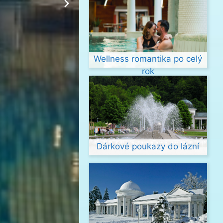
Wellness romantika po celý
rok
Dárkové poukazy do lázní