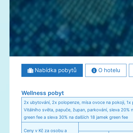
Nabídka pobytů
O hotelu
Wellness pobyt
2x ubytování, 2x polopenze, mísa ovoce na pokoji, 1x
Vitálního světa, papuče, župan, parkování, sleva 20% 
green fee a sleva 30% na dalších 18 jamek green fee
Ceny v Kč za osobu a