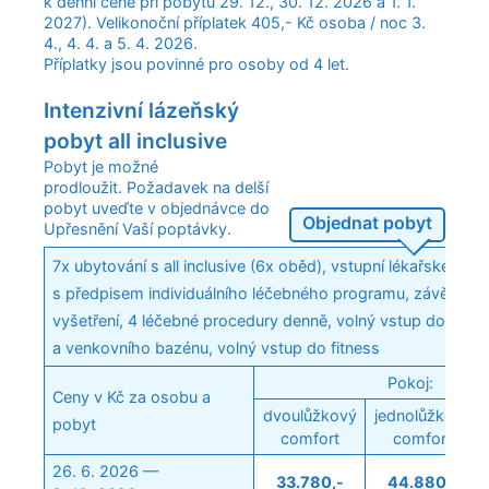
k denní ceně při pobytu 29. 12., 30. 12. 2026 a 1. 1.
2027). Velikonoční příplatek 405,- Kč osoba / noc 3.
4., 4. 4. a 5. 4. 2026.
Příplatky jsou povinné pro osoby od 4 let.
Intenzivní lázeňský
pobyt all inclusive
Pobyt je možné
prodloužit. Požadavek na delší
pobyt uveďte v objednávce do
Objednat pobyt
Upřesnění Vaší poptávky.
7x ubytování s all inclusive (6x oběd), vstupní lékařské vyše
s předpisem individuálního léčebného programu, závěrečn
vyšetření, 4 léčebné procedury denně, volný vstup do vnitř
a venkovního bazénu, volný vstup do fitness
Pokoj:
Ceny v Kč za osobu a
dvoulůžkový
jednolůžkový
pobyt
comfort
comfort
26. 6. 2026 —
33.780,-
44.880,-