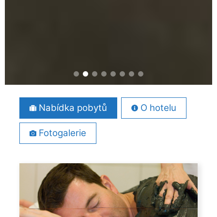
Nabídka pobytů
O hotelu
Fotogalerie