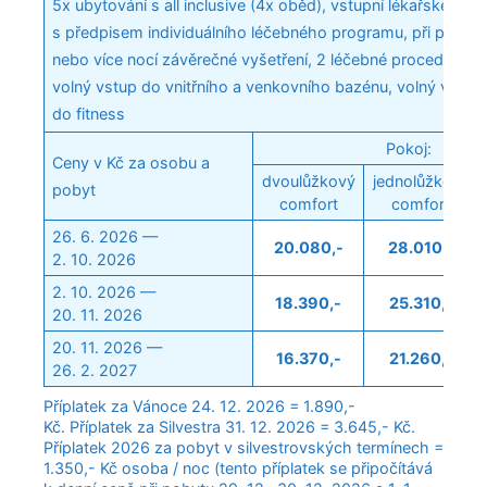
5x ubytování s all inclusive (4x oběd), vstupní lékařské vyše
s předpisem individuálního léčebného programu, při pobytu
nebo více nocí závěrečné vyšetření, 2 léčebné procedury d
volný vstup do vnitřního a venkovního bazénu, volný vstup
do fitness
Pokoj:
Ceny v Kč za osobu a
dvoulůžkový
jednolůžkový
pobyt
comfort
comfort
26. 6. 2026 —
20.080,-
28.010,-
2. 10. 2026
2. 10. 2026 —
18.390,-
25.310,-
20. 11. 2026
20. 11. 2026 —
16.370,-
21.260,-
26. 2. 2027
Příplatek za Vánoce 24. 12. 2026 = 1.890,-
Kč. Příplatek za Silvestra 31. 12. 2026 = 3.645,- Kč.
Příplatek 2026 za pobyt v silvestrovských termínech =
1.350,- Kč osoba / noc (tento příplatek se připočítává