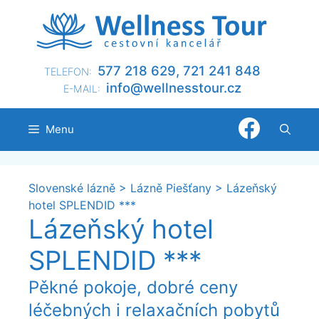
Přeskočit
na
obsah
577 218 629, 721 241 848
TELEFON:
@ofni
nllew
otsse
zc.ru
E-MAIL:
Menu
Slovenské lázně
>
Lázně Piešťany
>
Lázeňský
hotel SPLENDID ***
Lázeňský hotel
SPLENDID ***
Pěkné pokoje, dobré ceny
léčebných i relaxačních pobytů