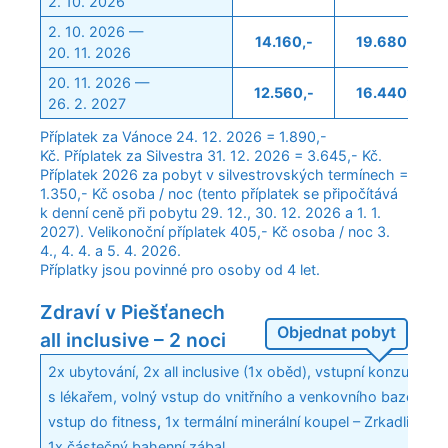
2. 10. 2026
2. 10. 2026 —
14.160,-
19.680,-
20. 11. 2026
20. 11. 2026 —
12.560,-
16.440,-
26. 2. 2027
Příplatek za Vánoce 24. 12. 2026 = 1.890,-
Kč. Příplatek za Silvestra 31. 12. 2026 = 3.645,- Kč.
Příplatek 2026 za pobyt v silvestrovských termínech =
1.350,- Kč osoba / noc (tento příplatek se připočítává
k denní ceně při pobytu 29. 12., 30. 12. 2026 a 1. 1.
2027). Velikonoční příplatek 405,- Kč osoba / noc 3.
4., 4. 4. a 5. 4. 2026.
Příplatky jsou povinné pro osoby od 4 let.
Zdraví v Piešťanech
Objednat pobyt
all inclusive – 2 noci
2x ubytování, 2x all inclusive (1x oběd), vstupní konzultace
s lékařem, volný vstup do vnitřního a venkovního bazénu, v
vstup do fitness
,
1x termální minerální koupel – Zrkadlisko,
1x částečný bahenní zábal