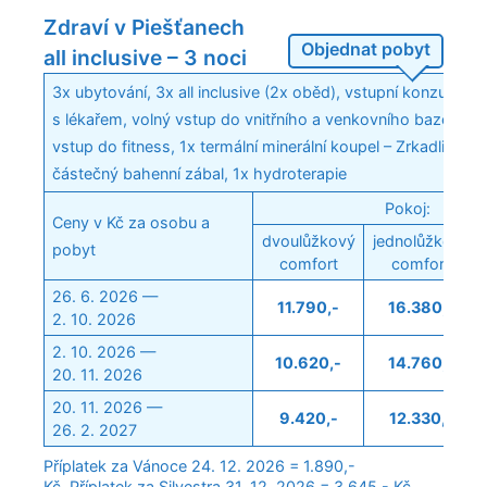
Zdraví v Piešťanech
Objednat pobyt
all inclusive – 3 noci
3x ubytování, 3x all inclusive (2x oběd), vstupní konzultace
s lékařem, volný vstup do vnitřního a venkovního bazénu, v
vstup do fitness, 1x termální minerální koupel – Zrkadlisko, 
částečný bahenní zábal, 1x hydroterapie
Pokoj:
Ceny v Kč za osobu a
dvoulůžkový
jednolůžkový
pobyt
comfort
comfort
26. 6. 2026 —
11.790,-
16.380,-
2. 10. 2026
2. 10. 2026 —
10.620,-
14.760,-
20. 11. 2026
20. 11. 2026 —
9.420,-
12.330,-
26. 2. 2027
Příplatek za Vánoce 24. 12. 2026 = 1.890,-
Kč. Příplatek za Silvestra 31. 12. 2026 = 3.645,- Kč.