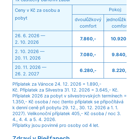
Pokoj:
Ceny v Kč za osobu a
pobyt
dvoulůžkový
jednolůžkový
comfort
comfort
26. 6. 2026 —
7.860,-
10.920,-
2. 10. 2026
2. 10. 2026 —
7.080,-
9.840,-
20. 11. 2026
20. 11. 2026 —
6.280,-
8.220,-
26. 2. 2027
Příplatek za Vánoce 24. 12. 2026 = 1.890,-
Kč. Příplatek za Silvestra 31. 12. 2026 = 3.645,- Kč.
Příplatek 2026 za pobyt v silvestrovských termínech =
1.350,- Kč osoba / noc (tento příplatek se připočítává
k denní ceně při pobytu 29. 12., 30. 12. 2026 a 1. 1.
2027). Velikonoční příplatek 405,- Kč osoba / noc 3.
4., 4. 4. a 5. 4. 2026.
Příplatky jsou povinné pro osoby od 4 let.
Zdraví v Piešťanech