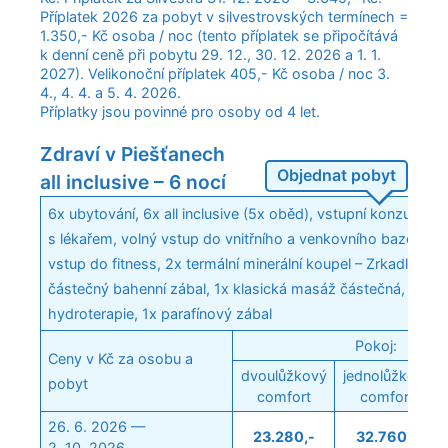
Příplatek 2026 za pobyt v silvestrovských termínech =
1.350,- Kč osoba / noc (tento příplatek se připočítává
k denní ceně při pobytu 29. 12., 30. 12. 2026 a 1. 1.
2027). Velikonoční příplatek 405,- Kč osoba / noc 3.
4., 4. 4. a 5. 4. 2026.
Příplatky jsou povinné pro osoby od 4 let.
Zdraví v Piešťanech
Objednat pobyt
all inclusive – 6 nocí
6x ubytování, 6x all inclusive (5x oběd), vstupní konzultace
s lékařem, volný vstup do vnitřního a venkovního bazénu, v
vstup do fitness, 2x termální minerální koupel – Zrkadlisko, 
částečný bahenní zábal, 1x klasická masáž částečná, 1x
hydroterapie, 1x parafínový zábal
Pokoj:
Ceny v Kč za osobu a
dvoulůžkový
jednolůžkový
pobyt
comfort
comfort
26. 6. 2026 —
23.280,-
32.760,-
2. 10. 2026