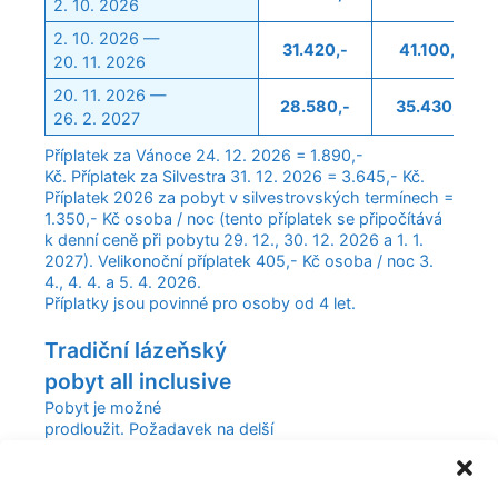
2. 10. 2026
2. 10. 2026 —
31.420,-
41.100,-
20. 11. 2026
20. 11. 2026 —
28.580,-
35.430,-
26. 2. 2027
Příplatek za Vánoce 24. 12. 2026 = 1.890,-
Kč. Příplatek za Silvestra 31. 12. 2026 = 3.645,- Kč.
Příplatek 2026 za pobyt v silvestrovských termínech =
1.350,- Kč osoba / noc (tento příplatek se připočítává
k denní ceně při pobytu 29. 12., 30. 12. 2026 a 1. 1.
2027). Velikonoční příplatek 405,- Kč osoba / noc 3.
4., 4. 4. a 5. 4. 2026.
Příplatky jsou povinné pro osoby od 4 let.
Tradiční lázeňský
pobyt all inclusive
Pobyt je možné
prodloužit. Požadavek na delší
pobyt uveďte v objednávce do
Objednat pobyt
Upřesnění Vaší poptávky.