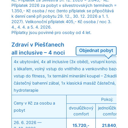
Příplatek 2026 za pobyt v silvestrovských termínech =
1.350,- Kč osoba / noc (tento příplatek se připočítává
k denní ceně při pobytu 29. 12., 30. 12. 2026 a 1. 1.
2027). Velikonoční příplatek 405,- Kč osoba / noc 3.
4., 4. 4. a 5. 4. 2026.
Příplatky jsou povinné pro osoby od 4 let.
Zdraví v Piešťanech
Objednat pobyt
all inclusive – 4 noci
4x ubytování, 4x all inclusive (3x oběd), vstupní konzultace
s lékařem, volný vstup do vnitřního a venkovního bazénu, v
vstup do fitness, 1x termální minerální koupel – Zrkadlisko, 
částečný bahenní zábal, 1x klasická masáž částečná, 1x
hydroterapie
Pokoj:
Ceny v Kč za osobu a
dvoulůžkový
jednolůžkový
pobyt
comfort
comfort
26. 6. 2026 —
15.720,-
21.840,-