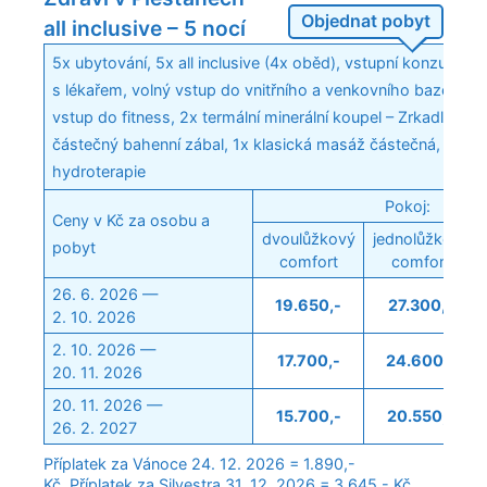
Objednat pobyt
all inclusive – 5 nocí
5x ubytování, 5x all inclusive (4x oběd), vstupní konzultace
s lékařem, volný vstup do vnitřního a venkovního bazénu, v
vstup do fitness, 2x termální minerální koupel – Zrkadlisko, 
částečný bahenní zábal, 1x klasická masáž částečná, 1x
hydroterapie
Pokoj:
Ceny v Kč za osobu a
dvoulůžkový
jednolůžkový
pobyt
comfort
comfort
26. 6. 2026 —
19.650,-
27.300,-
2. 10. 2026
2. 10. 2026 —
17.700,-
24.600,-
20. 11. 2026
20. 11. 2026 —
15.700,-
20.550,-
26. 2. 2027
Příplatek za Vánoce 24. 12. 2026 = 1.890,-
Kč. Příplatek za Silvestra 31. 12. 2026 = 3.645,- Kč.