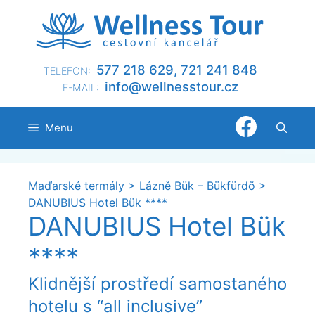
Přeskočit
na
obsah
577 218 629, 721 241 848
TELEFON:
@ofni
nllew
otsse
zc.ru
E-MAIL:
Menu
Maďarské termály
>
Lázně Bük – Bükfürdõ
>
DANUBIUS Hotel Bük ****
DANUBIUS Hotel Bük
****
Klidnější prostředí samostaného
hotelu s “all inclusive”