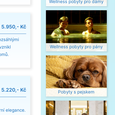
Wellness pobyty pro dámy
d
5.950,- Kč
rozsáhlými
Wellness pobyty pro pány
vznikl
domů.
d
5.220,- Kč
Pobyty s pejskem
rní elegance.