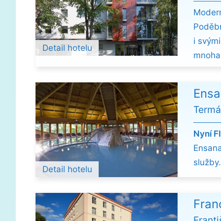
Moder
Poděbr
i svými
Detail hotelu
mnohal
Ensa
Termál
Nyní F
Ensana
služby
Detail hotelu
Fran
Frant