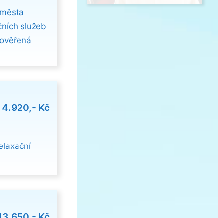
 města
čních služeb
a ověřená
d
4.920,- Kč
elaxační
13.650,- Kč