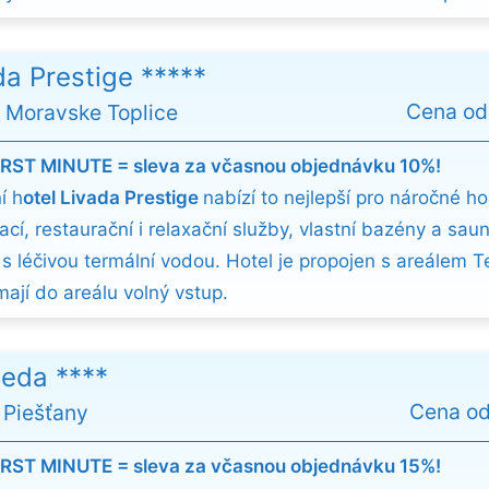
da Prestige *****
Cena o
 Moravske Toplice
IRST MINUTE = sleva za včasnou objednávku 10%!
í h
otel Livada Prestige
nabízí to nejlepší pro náročné hos
cí, restaurační i relaxační služby, vlastní bazény a sau
 s léčivou termální vodou. Hotel je propojen s areálem 
mají do areálu volný vstup.
eda ****
Cena o
 Piešťany
IRST MINUTE = sleva za včasnou objednávku 15%!