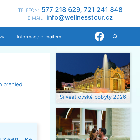
577 218 629, 721 241 848
TELEFON:
@ofni
nllew
otsse
zc.ru
E-MAIL:
zy
Informace e-mailem
h přehled.
Silvestrovské pobyty 2026