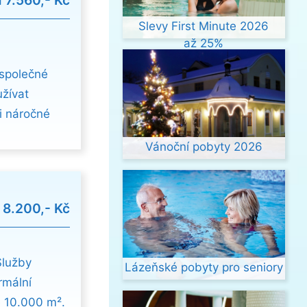
d
7.560,- Kč
Slevy First Minute 2026
až 25%
 společné
žívat
i náročné
Vánoční pobyty 2026
d
8.200,- Kč
Služby
Lázeňské pobyty pro seniory
rmální
e 10.000 m².