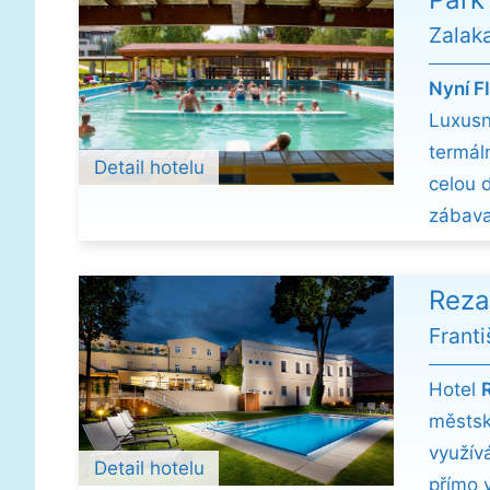
Zalak
Nyní F
Luxus
termál
Detail hotelu
celou 
zábava
Reza
Frant
Hotel
městsk
využív
Detail hotelu
přímo v