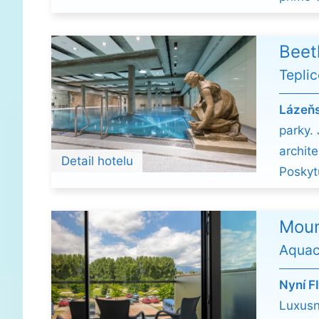
Beet
Tepli
Lázeň
parky.
archit
Detail hotelu
Poskyt
Moun
Aquac
Nyní F
Luxus