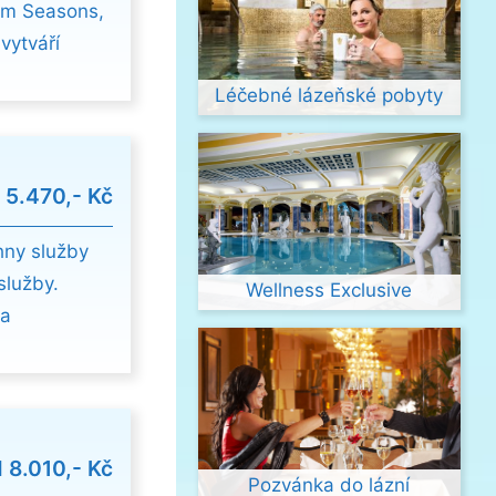
lem Seasons,
vytváří
Léčebné lázeňské pobyty
d
5.470,- Kč
hny služby
služby.
Wellness Exclusive
na
d
8.010,- Kč
Pozvánka do lázní