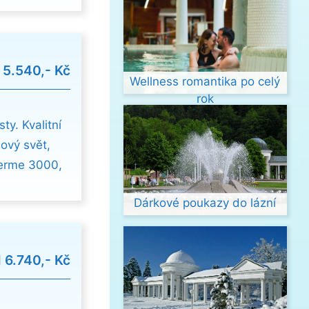
d
5.540,- Kč
Wellness romantika po celý
rok
ty. Kvalitní
nový svět,
Terme 3000,
Dárkové poukazy do lázní
d
6.740,- Kč