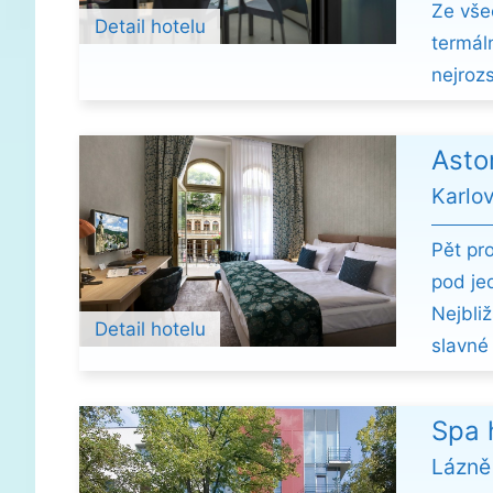
Ze vše
Detail hotelu
termál
nejroz
Asto
Karlo
Pět pr
pod jed
Nejbli
Detail hotelu
slavné
Spa h
Lázně