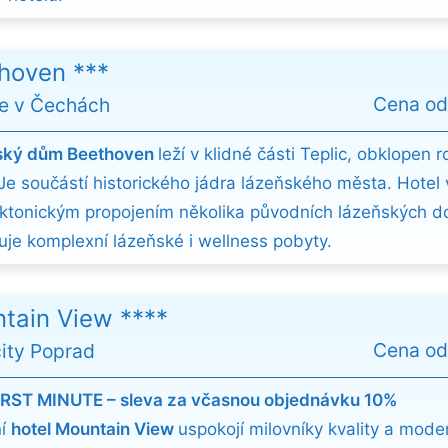
hoven ***
Cena o
ce v Čechách
ský dům Beethoven
leží v klidné části Teplic, obklopen 
 Je součástí historického jádra lázeňského města. Hotel 
ektonickým propojením několika původních lázeňských 
uje komplexní lázeňské i wellness pobyty.
tain View ****
Cena o
ity Poprad
IRST MINUTE – sleva za včasnou objednávku 10%
ní
hotel Mountain View
uspokojí milovníky kvality a mode