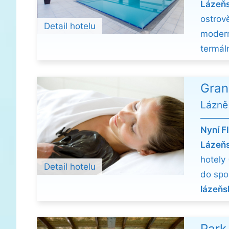
Lázeňs
ostrov
Detail hotelu
modern
termál
Gran
Lázně
Nyní F
Lázeňs
hotely
Detail hotelu
do spo
lázeňs
Park