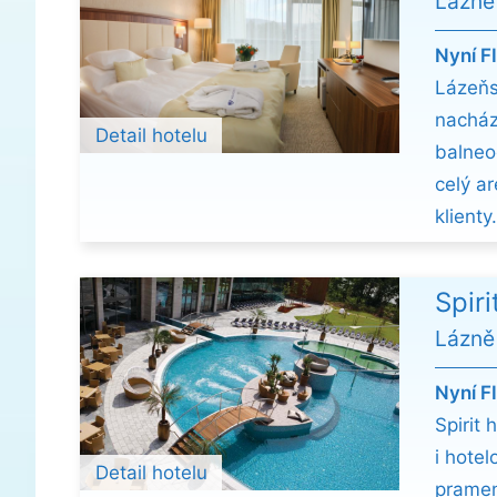
Lázně
Nyní F
Lázeň
nacház
Detail hotelu
balneo
celý a
klienty.
Spiri
Lázně
Nyní F
Spirit
i hotel
Detail hotelu
pramen