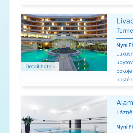
Liva
Terme
Nyní F
Luxusn
ubytova
Detail hotelu
pokoje
hosté 
Alam
Lázně
Nyní F