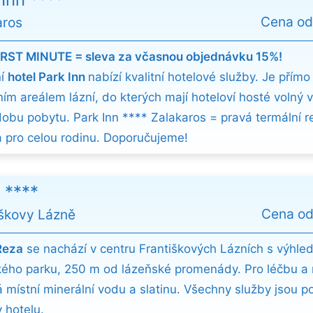
Cena o
aros
IRST MINUTE = sleva za včasnou objednávku 15%!
ní
hotel Park Inn
nabízí kvalitní hotelové služby. Je přímo
ním areálem lázní, do kterých mají hoteloví hosté volný 
dobu pobytu. Park Inn **** Zalakaros = pravá termální r
 pro celou rodinu. Doporučujeme!
 ****
Cena o
iškovy Lázně
Reza
se nachází v centru Františkových Lázních s výhl
ého parku, 250 m od lázeňské promenády. Pro léčbu a 
á místní minerální vodu a slatinu. Všechny služby jsou 
 hotelu.