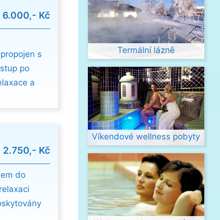
d
6.000,- Kč
Termální lázně
 propojen s
vstup po
elaxace a
Víkendové wellness pobyty
d
2.750,- Kč
edem do
relaxaci
poskytovány