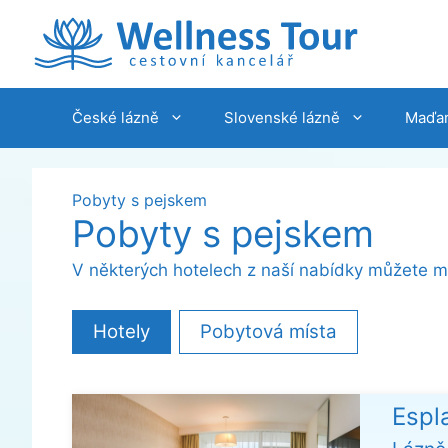
Přeskočit
na
obsah
České lázně
Slovenské lázně
Maďar
Pobyty s pejskem
Pobyty s pejskem
V některých hotelech z naší nabídky můžete mí
Hotely
Pobytová místa
Espl