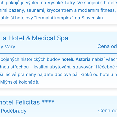
ch pokojů je výhled na Vysoké Tatry. Ve spojení s hote
ními bazény, saunami, kryocentrem a moderním fitness, 
sáhlejší hotelový "termální komplex" na Slovensku.
ria Hotel & Medical Spa
Cena o
vy Vary
opojených historických budov
hotelu Astoria
nabízí všec
nou střechou – kvalitní ubytování, stravování i léčebné 
žší léčivé prameny najdete doslova pár kroků od hotelu 
 Mlýnské kolonádě.
otel Felicitas ****
Cena o
 Poděbrady