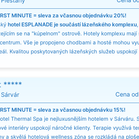
Cena o
 Piešťany
IRST MINUTE = sleva za včasnou objednávku 20%!
ský
hotel ESPLANADE je součástí lázeňského komplexu
,
ejícím se na "kúpelnom" ostrově. Hotely komplexu mají
centrum. Vše je propojeno chodbami a hosté mohou vyu
reál. Kvalitou poskytovaných lázeňských služeb uspokojí 
t *****
Cena o
 Sárvár
IRST MINUTE = sleva za včasnou objednávku 15%!
 hotel Thermal Spa je nejluxusnějším hotelem v Sárváru. 
ové interiéry uspokojí náročné klienty. Terapie využívá te
y a skvělá hotelová wellness zóna se rozkládá na ploš