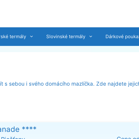
ské termály
Slovinské termály
Dárkové pouka
t s sebou i svého domácího mazlíčka. Zde najdete jejic
anade ****