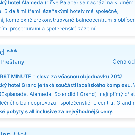
ký hotel Alameda
(dříve Palace) se nachází na klidné
ě. S dalšími třemi lázeňskými hotely má společné,
í, komplexně zrekonstruované balneocentrum s oblíbe
ními procedurami a společenské zázemí.
d ***
Cena o
 Piešťany
IRST MINUTE = sleva za včasnou objednávku 20%!
ký hotel Grand je také součástí lázeňského komplexu.
 (Esplanade, Alameda, Splendid i Grand) mají přímý přís
lečného balneoprovozu i společenského centra. Grand na
ké pobyty s all inclusive za nejvýhodnější ceny.
 Inn ****