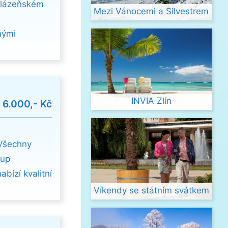
m lázeňském
Mezi Vánocemi a Silvestrem
nými
INVIA Zlín
d
6.000,- Kč
Všechny
tup
bízí kvalitní
Víkendy se státním svátkem