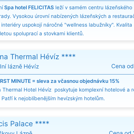
ní
Spa hotel FELICITAS
leží v samém centru lázeňského
ady. Vysokou úrovní nabízených lázeňských a restaura
 interiéry uspokojí náročné "wellness labužníky". Kvalit
etou spoluprací a stovkami klientů.
na Thermal Hévíz ****
Cena o
ní lázně Hévíz
IRST MINUTE = sleva za včasnou objednávku 15%
 Thermal Hotel Hévíz poskytuje komplexní hotelové a r
. Patří k nejoblíbenějším hevízským hotelům.
cis Palace ****
Cena od
iškovy Lázně