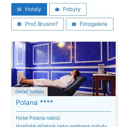
Hotely
Pobyty
Proč Brusno?
Fotogalerie
Detail hotelu
Polana ****
Hotel Polana nabízí
lázeňské léčebné nebo wellness pobyty,