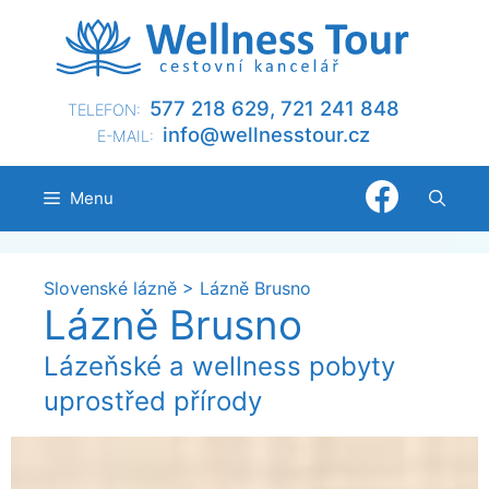
Přeskočit
na
obsah
577 218 629, 721 241 848
TELEFON:
@ofni
nllew
otsse
zc.ru
E-MAIL:
Menu
Slovenské lázně
>
Lázně Brusno
Lázně Brusno
Lázeňské a wellness pobyty
uprostřed přírody