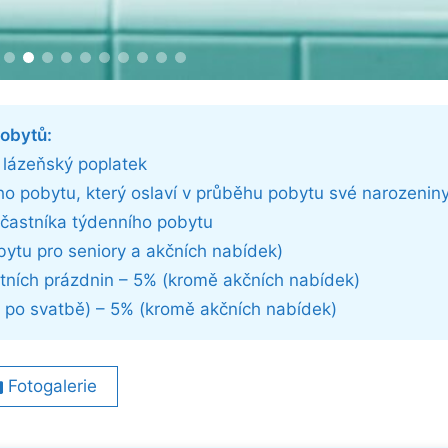
obytů:
 lázeňský poplatek
o pobytu, který oslaví v průběhu pobytu své narozenin
účastníka týdenního pobytu
bytu pro seniory a akčních nabídek)
letních prázdnin – 5% (kromě akčních nabídek)
 po svatbě) – 5% (kromě akčních nabídek)
Fotogalerie