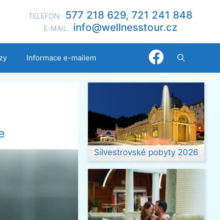
577 218 629, 721 241 848
TELEFON:
@ofni
nllew
otsse
zc.ru
E-MAIL:
zy
Informace e-mailem
e
Silvestrovské pobyty 2026