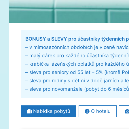
BONUSY a SLEVY pro účastníky týdenních p
– v mimosezónních obdobích je v ceně navíc
– malý dárek pro každého účastníka týdenníh
– krabička lázeňských oplatků pro každého 
– sleva pro seniory od 55 let – 5% (kromě Po
– sleva pro rodiny s dětmi v době jarních a 
– sleva pro novomanžele (pobyt do 6 měsíců
Nabídka pobytů
O hotelu