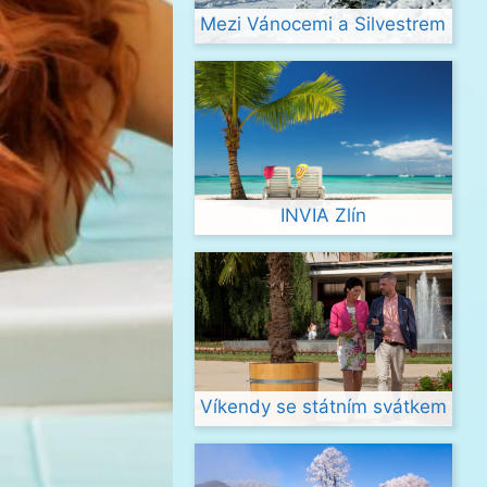
Mezi Vánocemi a Silvestrem
INVIA Zlín
Víkendy se státním svátkem