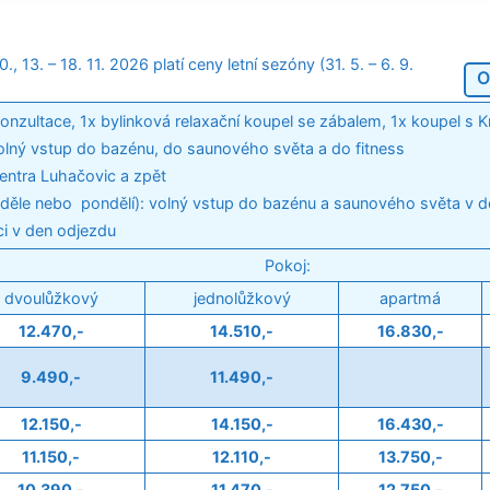
., 13. – 18. 11. 2026 platí ceny letní sezóny (31. 5. – 6. 9.
O
 konzultace, 1x bylinková relaxační koupel se zábalem, 1x koupel s 
olný vstup do bazénu, do saunového světa a do fitness
entra Luhačovic a zpět
děle nebo pondělí): volný vstup do bazénu a saunového světa v 
ci v den odjezdu
Pokoj:
dvoulůžkový
jednolůžkový
apartmá
12.470,-
14.510,-
16.830,-
9.490,-
11.490,-
12.150,-
14.150,-
16.430,-
11.150,-
12.110,-
13.750,-
10.390,-
11.470,-
12.750,-