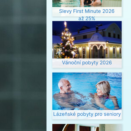
Slevy First Minute 2026
až 25%
Vánoční pobyty 2026
Lázeňské pobyty pro seniory