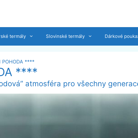
ské termály
Slovinské termály
Dárkové pouka
el POHODA ****
DA ****
ohodová” atmosféra pro všechny generac