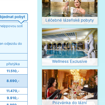
bjednat pobyt
Léčebné lázeňské pobyty
Kneippovou solí
den odjezdu do
Wellness Exclusive
přistýlka
11.510,-
8.690,-
11.470,-
9.910,-
Pozvánka do lázní
8.950,-