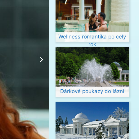
Wellness romantika po celý
rok
Dárkové poukazy do lázní