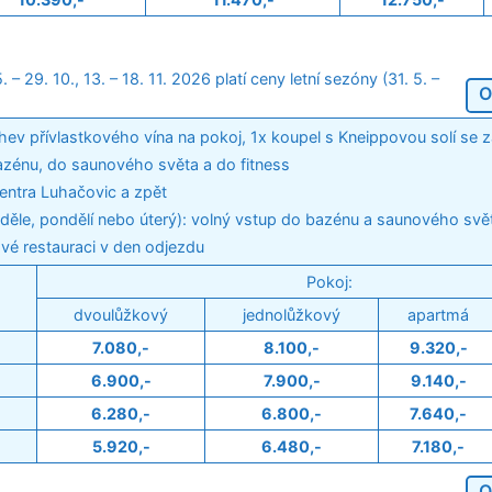
 29. 10., 13. – 18. 11. 2026 platí ceny letní sezóny (31. 5. –
O
áhev přívlastkového vína na pokoj, 1x koupel s Kneippovou solí se 
azénu, do saunového světa a do fitness
entra Luhačovic a zpět
ěle, pondělí nebo úterý): volný vstup do bazénu a saunového svě
vé restauraci v den odjezdu
Pokoj:
dvoulůžkový
jednolůžkový
apartmá
7.080,-
8.100,-
9.320,-
6.900,-
7.900,-
9.140,-
6.280,-
6.800,-
7.640,-
5.920,-
6.480,-
7.180,-
O