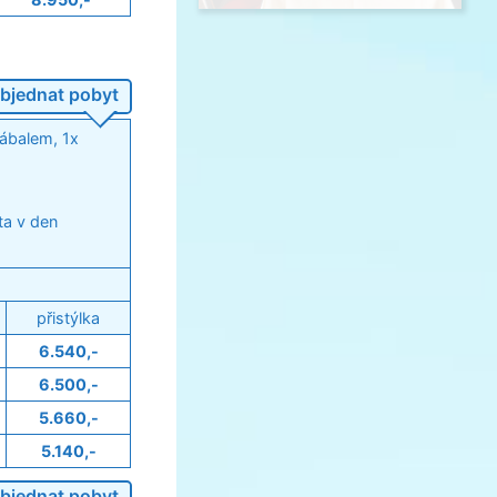
bjednat pobyt
zábalem, 1x
ta v den
přistýlka
6.540,-
6.500,-
5.660,-
5.140,-
bjednat pobyt