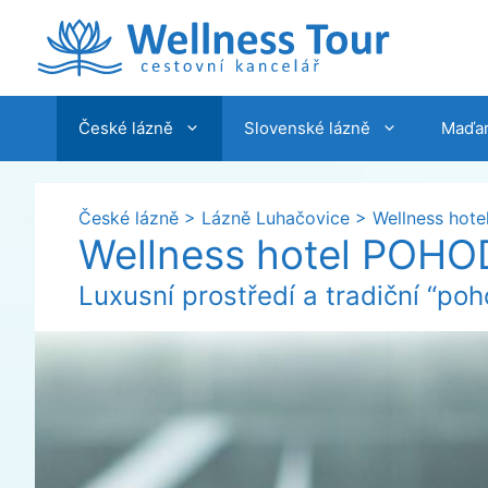
Přeskočit
na
obsah
České lázně
Slovenské lázně
Maďar
České lázně
>
Lázně Luhačovice
>
Wellness hot
Wellness hotel POHO
Luxusní prostředí a tradiční “p