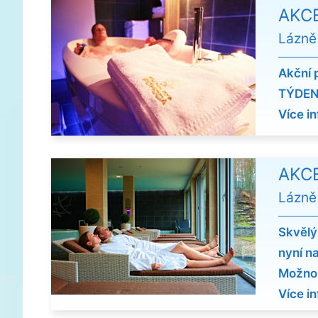
AKCE
Lázně
Akční 
TÝDEN
Více in
AKCE
Lázně
Skvělý
nyní n
Možnos
Více i