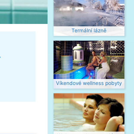
Termální lázně
y
Víkendové wellness pobyty