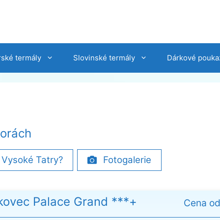
ské termály
Slovinské termály
Dárkové pouka
horách
 Vysoké Tatry?
Fotogalerie
ovec Palace Grand ***+
Cena o