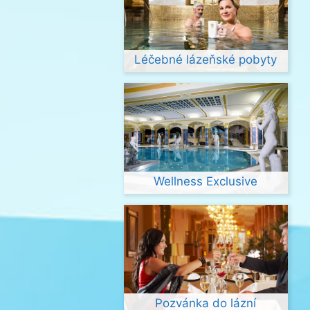
Léčebné lázeňské pobyty
Wellness Exclusive
Pozvánka do lázní