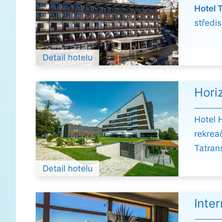
Hotel T
středi
Detail hotelu
Hori
Hotel 
rekreač
Tatran
Detail hotelu
Inte