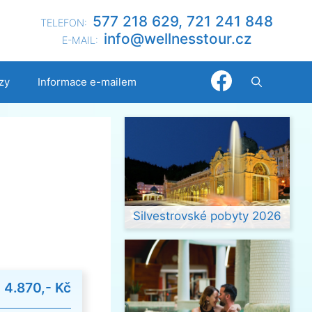
577 218 629, 721 241 848
TELEFON:
@ofni
nllew
otsse
zc.ru
E-MAIL:
zy
Informace e-mailem
Silvestrovské pobyty 2026
d
4.870,- Kč