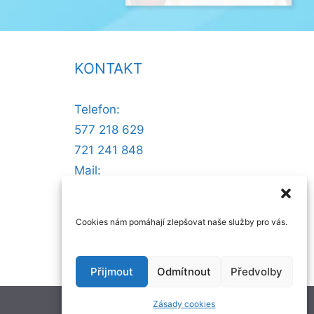
KONTAKT
Telefon:
577 218 629
721 241 848
Mail:
@ofni
nllew
otsse
zc.ru
Cookies nám pomáhají zlepšovat naše služby pro vás.
Přijmout
Odmítnout
Předvolby
Zásady cookies