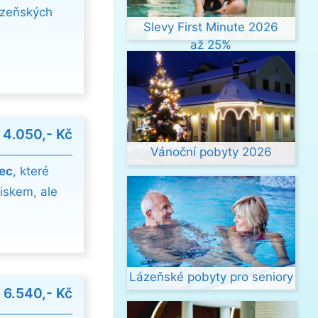
lázeňských
Slevy First Minute 2026
až 25%
d
4.050,- Kč
Vánoční pobyty 2026
ec
, které
iskem, ale
Lázeňské pobyty pro seniory
d
6.540,- Kč