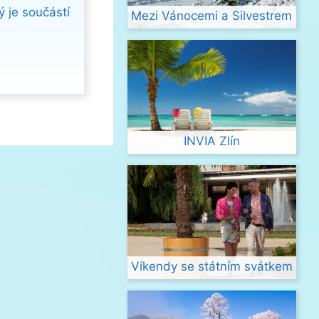
ý je součástí
Mezi Vánocemi a Silvestrem
INVIA Zlín
Víkendy se státním svátkem