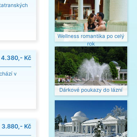
tatranských
Wellness romantika po celý
rok
d
4.380,- Kč
chází v
Dárkové poukazy do lázní
d
3.880,- Kč