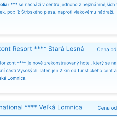
oliar ***
se nachází v centru jednoho z nejznámnějších 
sek, poblíž Štrbského plesa, naproti vlakovému nádraží.
zont Resort **** Stará Lesná
Cena o
Horizont **** je nově zrekonstruovaný hotel, který se na
ní části Vysokých Tater, jen 2 km od turistického centra
ská Lomnica.
rnational **** Veľká Lomnica
Cena o