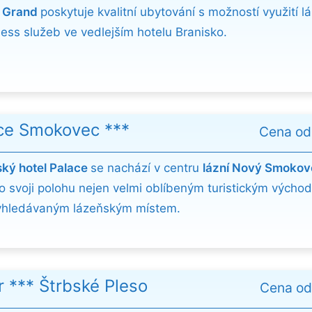
e Grand
poskytuje kvalitní ubytování s možností využití 
ness služeb ve vedlejším hotelu Branisko.
ce Smokovec ***
Cena o
ký hotel Palace
se nachází v centru
lázní Nový Smokov
ro svoji polohu nejen velmi oblíbeným turistickým východ
yhledávaným lázeňským místem.
r *** Štrbské Pleso
Cena o