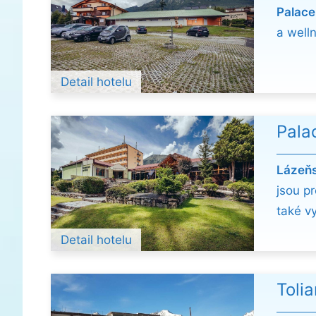
Palac
a well
Detail hotelu
Pala
Lázeňs
jsou p
také v
Detail hotelu
Tolia