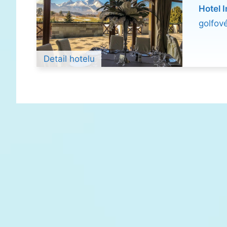
Hotel
I
golfov
Detail hotelu