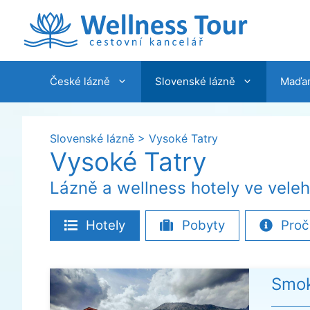
Přeskočit
na
obsah
České lázně
Slovenské lázně
Maďar
Slovenské lázně
>
Vysoké Tatry
Vysoké Tatry
Lázně a wellness hotely ve vele
Hotely
Pobyty
Proč
Smok