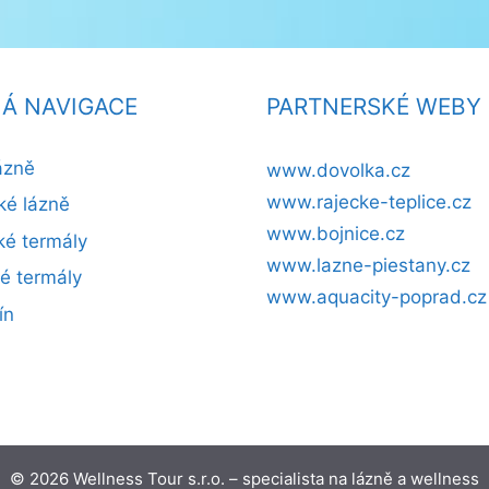
Á NAVIGACE
PARTNERSKÉ WEBY
ázně
www.dovolka.cz
www.rajecke-teplice.cz
ké lázně
www.bojnice.cz
é termály
www.lazne-piestany.cz
ké termály
www.aquacity-poprad.cz
ín
© 2026 Wellness Tour s.r.o. – specialista na lázně a wellness