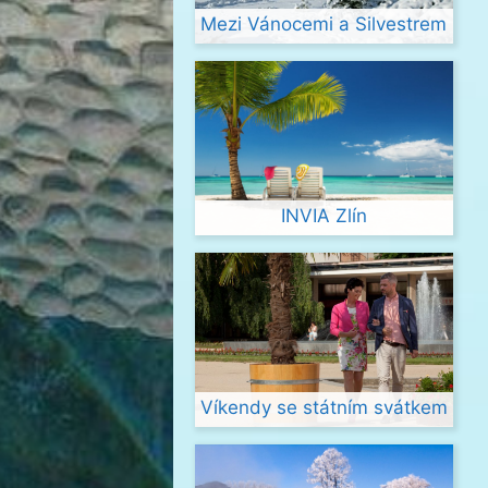
Mezi Vánocemi a Silvestrem
INVIA Zlín
Víkendy se státním svátkem