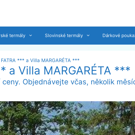
ské termály
Slovinské termály
Dárkové pouka
FATRA *** a Villa MARGARÉTA ***
* a Villa MARGARÉTA ***
í ceny. Objednávejte včas, několik měsí