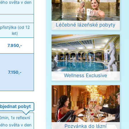
vého světa v den
Léčebné lázeňské pobyty
přistýlka (od 12
let)
7.950,-
7.150,-
Wellness Exclusive
bjednat pobyt
min, 1x reflexní
vého světa v den
Pozvánka do lázní