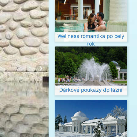
Wellness romantika po celý
rok
Dárkové poukazy do lázní