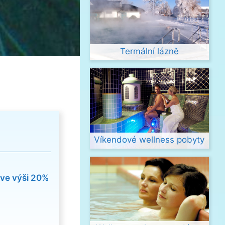
Termální lázně
Víkendové wellness pobyty
ve výši 20%