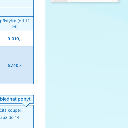
přistýlka (od 12
let)
9.010,-
8.110,-
bjednat pobyt
čitá koupel,
u až do 14