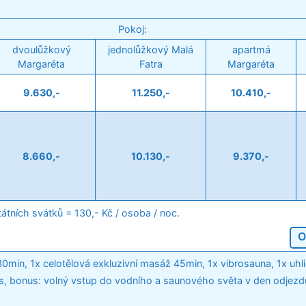
Pokoj:
dvoulůžkový
jednolůžkový Malá
apartmá
Margaréta
Fatra
Margaréta
9.630,-
11.250,-
10.410,-
8.660,-
10.130,-
9.370,-
tátních svátků = 130,- Kč / osoba / noc.
O
min, 1x celotělová exkluzivní masáž 45min, 1x vibrosauna, 1x uhli
s, bonus: volný vstup do vodního a saunového světa v den odjezd