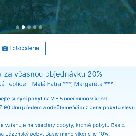
Fotogalerie
a za včasnou objednávku 20%
ké Teplice
Malá Fatra ***, Margaréta ***
ejte si nyní pobyt na 2 – 5 nocí mimo víkend
ň 90 dnů předem a odečteme Vám z ceny pobytu slevu 
se vztahuje na všechny pobyty, kromě pobytu Basic.
na Lázeňský pobyt Basic mimo víkend je 10%.