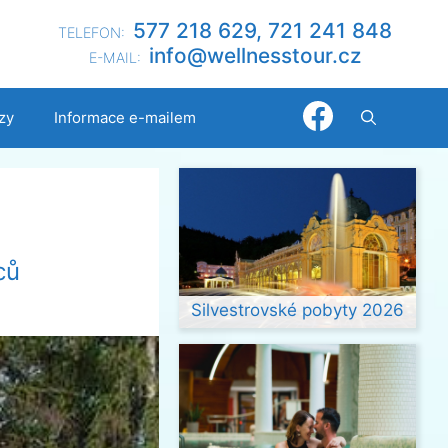
577 218 629, 721 241 848
TELEFON:
@ofni
nllew
otsse
zc.ru
E-MAIL:
zy
Informace e-mailem
ců
Silvestrovské pobyty 2026