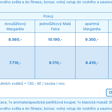
ového světa a do fitness, bonus: volný vstup do vodního a sauno
Pokoj:
dvoulůžkový
jednolůžkový Malá
apartmá
Margaréta
Fatra
Margaréta
8.560,-
10.190,-
9.350,-
7.710,-
9.170,-
8.410,-
tátních svátků = 130,- Kč / osoba / noc.
O
ace, 1x aromaterapeutická perličková koupel, 1x klasická masáž 30
ového světa a do fitness, bonus: volný vstup do vodního a sauno