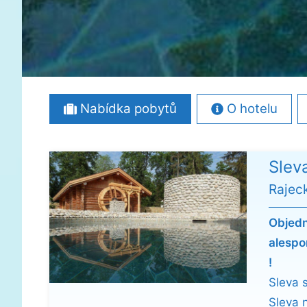
Nabídka pobytů
O hotelu
Slev
Rajec
Objedn
alespo
!
Sleva 
Sleva 