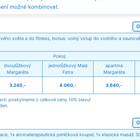
není možné kombinovat.
O
vého světa a do fitness, bonus: volný vstup do vodního a saunov
Pokoj:
dvoulůžkový
jednolůžkový Malá
apartmá
Margaréta
Fatra
Margaréta
3.240,-
4.060,-
3.640,-
navíc poskytneme z celkové ceny 10% slevu!
 den.
O
ce, 1x aromaterapeutická perličková koupel, 1x klasická masáž 30m