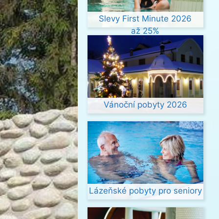
Slevy First Minute 2026
až 25%
Vánoční pobyty 2026
Lázeňské pobyty pro seniory