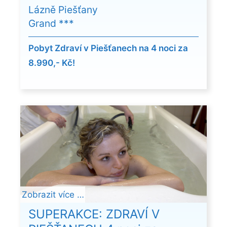
Lázně Piešťany
Grand ***
Pobyt Zdraví v Piešťanech na 4 noci za
8.990,- Kč!
Zobrazit více …
SUPERAKCE: ZDRAVÍ V