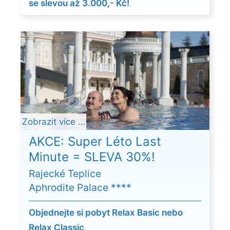
se slevou až 3.000,- Kč!
Zobrazit více …
AKCE: Super Léto Last
Minute = SLEVA 30%!
Rajecké Teplice
Aphrodite Palace ****
Objednejte si pobyt Relax Basic nebo
Relax Classic