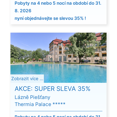
Pobyty na 4 nebo 5 nocí na období do 31.
8. 2026
nyní objednávejte se slevou 35% !
Zobrazit více …
AKCE: SUPER SLEVA 35%
Lázně Piešťany
Thermia Palace *****