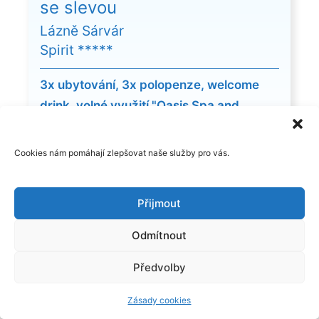
se slevou
Lázně Sárvár
Spirit *****
3x ubytování, 3x polopenze, welcome
drink, volné využití "Oasis Spa and
Wellness"...
za akční cenu od 10.250,- Kč!
Cookies nám pomáhají zlepšovat naše služby pro vás.
Přijmout
Odmítnout
Předvolby
Zásady cookies
Zobrazit více …