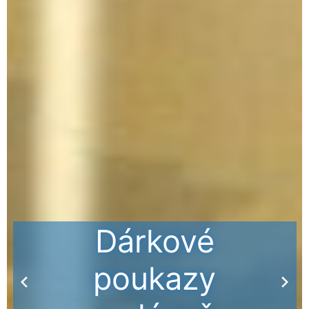
Víkendové
wellness pobyty