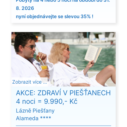
Pobyty na 4 nebo 5 nocí na období do 31.
8. 2026
nyní objednávejte se slevou 35% !
Zobrazit více …
AKCE: ZDRAVÍ V PIEŠŤANECH
4 noci = 9.990,- Kč
Lázně Piešťany
Alameda ****