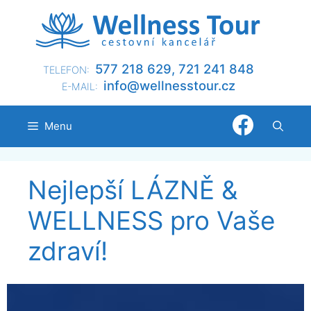
Přeskočit
na
obsah
577 218 629, 721 241 848
TELEFON:
@ofni
nllew
otsse
zc.ru
E-MAIL:
Menu
Nejlepší LÁZNĚ &
WELLNESS pro Vaše
zdraví!