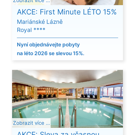
Zobrazit více …
AKCE: First Minute LÉTO 15%
Mariánské Lázně
Royal ****
Nyní objednávejte pobyty
na léto 2026 se slevou 15%.
Zobrazit více …
AKCE: Sleva za včasnou