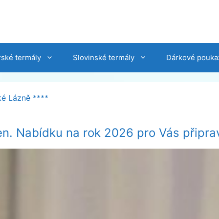
ské termály
Slovinské termály
Dárkové pouka
ké Lázně ****
en. Nabídku na rok 2026 pro Vás připra