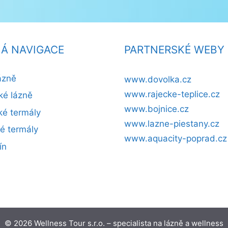
Á NAVIGACE
PARTNERSKÉ WEBY
ázně
www.dovolka.cz
www.rajecke-teplice.cz
ké lázně
www.bojnice.cz
é termály
www.lazne-piestany.cz
ké termály
www.aquacity-poprad.cz
ín
© 2026 Wellness Tour s.r.o. – specialista na lázně a wellness