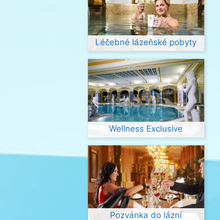
Léčebné lázeňské pobyty
Wellness Exclusive
Pozvánka do lázní