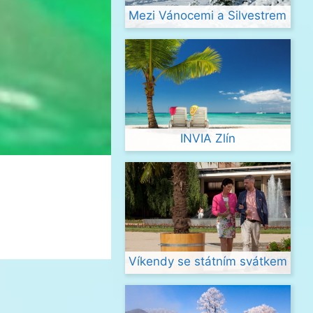
Mezi Vánocemi a Silvestrem
INVIA Zlín
Víkendy se státním svátkem