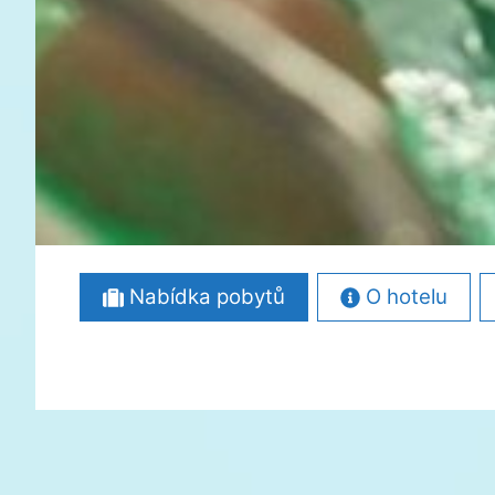
Nabídka pobytů
O hotelu