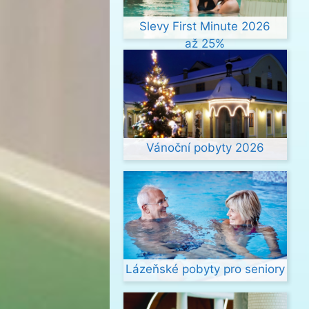
Slevy First Minute 2026
až 25%
Vánoční pobyty 2026
Lázeňské pobyty pro seniory