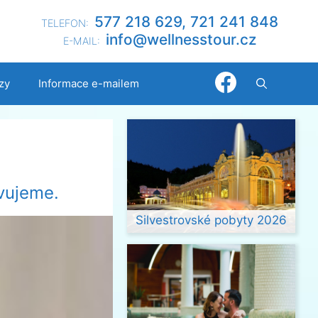
577 218 629, 721 241 848
TELEFON:
@ofni
nllew
otsse
zc.ru
E-MAIL:
zy
Informace e-mailem
vujeme.
Silvestrovské pobyty 2026