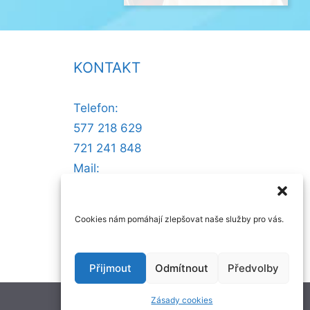
KONTAKT
Telefon:
577 218 629
721 241 848
Mail:
@ofni
nllew
otsse
zc.ru
Cookies nám pomáhají zlepšovat naše služby pro vás.
Přijmout
Odmítnout
Předvolby
Zásady cookies