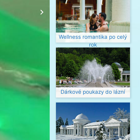
Wellness romantika po celý
rok
Dárkové poukazy do lázní