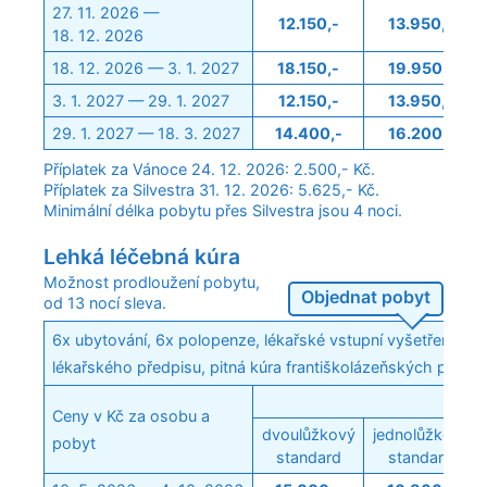
27. 11. 2026 —
12.150,-
13.950,-
18. 12. 2026
18. 12. 2026 — 3. 1. 2027
18.150,-
19.950,-
3. 1. 2027 — 29. 1. 2027
12.150,-
13.950,-
29. 1. 2027 — 18. 3. 2027
14.400,-
16.200,-
Příplatek za Vánoce 24. 12. 2026: 2.500,- Kč.
Příplatek za Silvestra 31. 12. 2026: 5.625,- Kč.
Minimální délka pobytu přes Silvestra jsou 4 noci.
Lehká léčebná kúra
Možnost prodloužení pobytu,
Objednat pobyt
od 13 nocí sleva.
6x ubytování, 6x polopenze, lékařské vstupní vyšetření, 9 p
lékařského předpisu, pitná kúra františkolázeňských prame
Ceny v Kč za osobu a
dvoulůžkový
jednolůžkový
pobyt
standard
standard