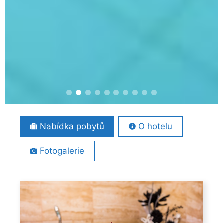
Nabídka pobytů
O hotelu
Fotogalerie