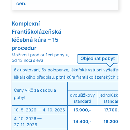
cen.
Komplexní
Františkolázeňská
léčebná kúra – 15
procedur
Možnost prodloužení pobytu,
Objednat pobyt
od 13 nocí sleva
6x ubytování, 6x polopenze, lékařské vstupní vyšetření, 15 
lékařského předpisu, pitná kúra františkolázeňských prame
Ceny v Kč za osobu a
dvoulůžkový
jednolůžkový
pobyt
standard
standard
10. 5. 2026 — 4. 10. 2026
15.900,-
17.700,-
4. 10. 2026 —
14.400,-
16.200,-
27. 11. 2026