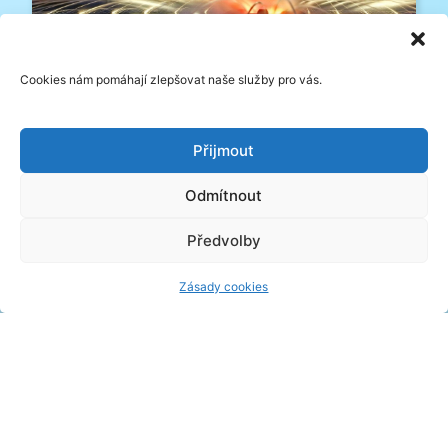
Silvestrovské pobyty 2026
Cookies nám pomáhají zlepšovat naše služby pro vás.
Přijmout
Odmítnout
Předvolby
Zásady cookies
Slevy First Minute 2026 až 25%