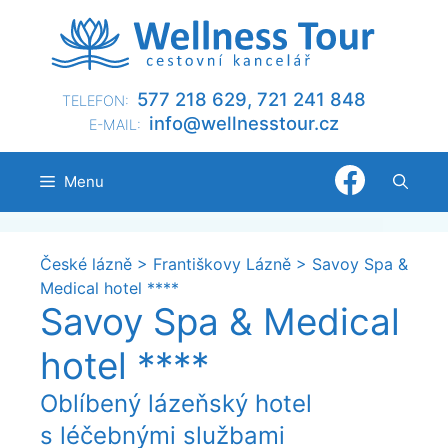
Přeskočit
na
obsah
577 218 629, 721 241 848
TELEFON:
@ofni
nllew
otsse
zc.ru
E-MAIL:
Menu
České lázně
>
Františkovy Lázně
>
Savoy Spa &
Medical hotel ****
Savoy Spa & Medical
hotel ****
Oblíbený lázeňský hotel
s léčebnými službami