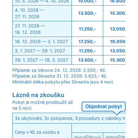
10. 5. 2026 — 4. 10. 2026
15.000,-
16.800,-
4. 10. 2026 —
13.500,-
15.300,-
27. 11. 2026
27. 11. 2026 —
11.250,-
13.050,-
18. 12. 2026
18. 12. 2026 — 3. 1. 2027
17.250,-
19.050,-
3. 1. 2027 — 29. 1. 2027
11.250,-
13.050,-
29. 1. 2027 — 18. 3. 2027
13.500,-
15.300,-
Příplatek za Vánoce 24. 12. 2026: 2.500,- Kč.
Příplatek za Silvestra 31. 12. 2026: 5.625,- Kč.
Minimální délka pobytu přes Silvestra jsou 4 noci.
Lázně na zkoušku
Pobyt je možné prodloužit až
Objednat pobyt
na 5 nocí.
3x ubytování, 3x polopenze, 3 procedury z nabídky hotelu,
Ceny v Kč za osobu a
dvoulůžkový
jednolůžkový