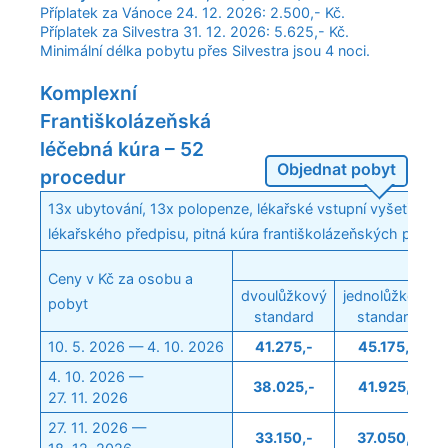
Příplatek za Vánoce 24. 12. 2026: 2.500,- Kč.
Příplatek za Silvestra 31. 12. 2026: 5.625,- Kč.
Minimální délka pobytu přes Silvestra jsou 4 noci.
Komplexní
Františkolázeňská
léčebná kúra – 52
Objednat pobyt
procedur
13x ubytování, 13x polopenze, lékařské vstupní vyšetření, 
lékařského předpisu, pitná kúra františkolázeňských prame
Ceny v Kč za osobu a
dvoulůžkový
jednolůžkový
pobyt
standard
standard
10. 5. 2026 — 4. 10. 2026
41.275,-
45.175,-
4. 10. 2026 —
38.025,-
41.925,-
27. 11. 2026
27. 11. 2026 —
33.150,-
37.050,-