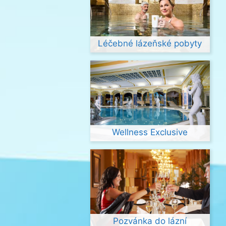
Léčebné lázeňské pobyty
Wellness Exclusive
Pozvánka do lázní