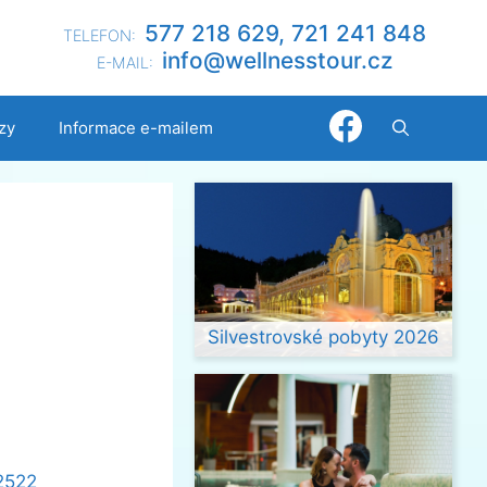
577 218 629, 721 241 848
TELEFON:
@ofni
nllew
otsse
zc.ru
E-MAIL:
zy
Informace e-mailem
Silvestrovské pobyty 2026
42522