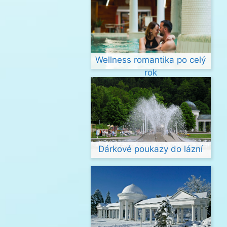
Wellness romantika po celý
rok
Dárkové poukazy do lázní