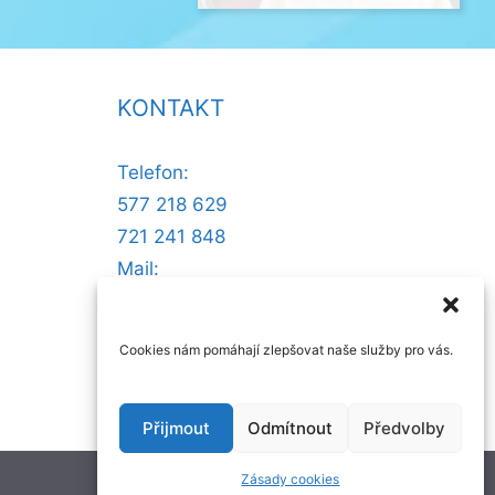
KONTAKT
Telefon:
577 218 629
721 241 848
Mail:
@ofni
nllew
otsse
zc.ru
Cookies nám pomáhají zlepšovat naše služby pro vás.
Přijmout
Odmítnout
Předvolby
Zásady cookies