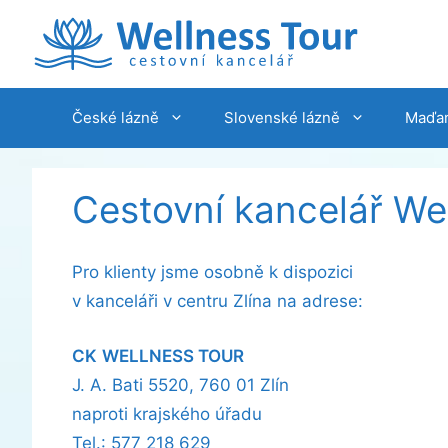
Přeskočit
na
obsah
České lázně
Slovenské lázně
Maďar
Cestovní kancelář We
Pro klienty jsme osobně k dispozici
v kanceláři v centru Zlína na adrese:
CK
WELLNESS TOUR
J. A. Bati 5520, 760 01 Zlín
naproti krajského úřadu
Tel.: 577 218 629