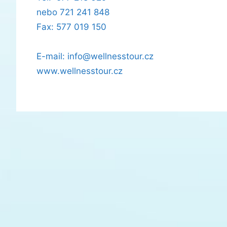
nebo 721 241 848
Fax: 577 019 150
E-mail:
@ofni
nllew
otsse
zc.ru
www.wellnesstour.cz