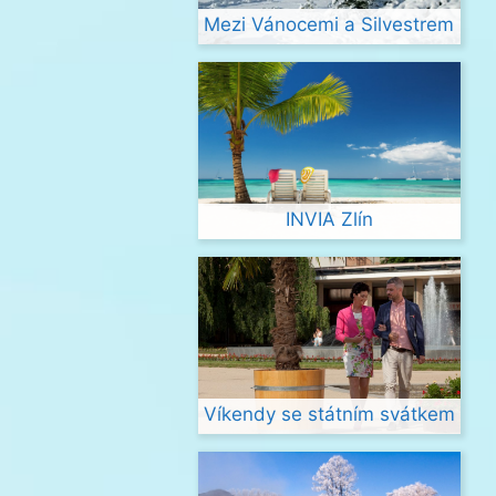
Mezi Vánocemi a Silvestrem
INVIA Zlín
Víkendy se státním svátkem