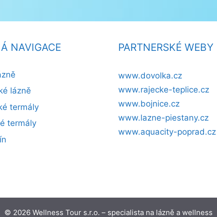
Á NAVIGACE
PARTNERSKÉ WEBY
ázně
www.dovolka.cz
www.rajecke-teplice.cz
ké lázně
www.bojnice.cz
é termály
www.lazne-piestany.cz
ké termály
www.aquacity-poprad.cz
ín
© 2026 Wellness Tour s.r.o. – specialista na lázně a wellness