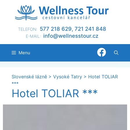
Přeskočit
na
obsah
577 218 629, 721 241 848
TELEFON:
@ofni
nllew
otsse
zc.ru
E-MAIL:
Menu
Slovenské lázně
>
Vysoké Tatry
>
Hotel TOLIAR
***
Hotel TOLIAR ***