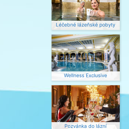
Léčebné lázeňské pobyty
Wellness Exclusive
Pozvánka do lázní