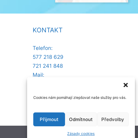
KONTAKT
Telefon:
577 218 629
721 241 848
Mail:
@ofni
nllew
otsse
zc.ru
Cookies nám pomáhají zlepšovat naše služby pro vás.
Přijmout
Odmítnout
Předvolby
Zásady cookies