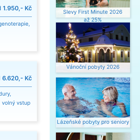
d
1.950,- Kč
Slevy First Minute 2026
až 25%
genoterapie,
Vánoční pobyty 2026
d
6.620,- Kč
dury,
 volný vstup
Lázeňské pobyty pro seniory