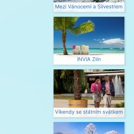
Mezi Vánocemi a Silvestrem
INVIA Zlín
Víkendy se státním svátkem