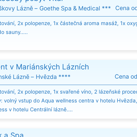
Cena o
iškovy Lázně
Goethe Spa & Medical ***
tování, 2x polopenze, 1x částečná aroma masáž, 1x oxy
o sauny.....
nt v Mariánských Lázních
Cena o
nské Lázně
Hvězda ****
tování, 2x polopenze, 1x svařené víno, 2 lázeňské proce
: volný vstup do Aqua wellness centra v hotelu Hvězda,
ess v hotelu Centrální lázně....
x a Spa