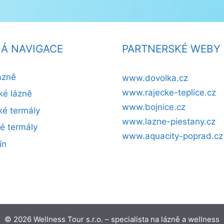
Á NAVIGACE
PARTNERSKÉ WEBY
ázně
www.dovolka.cz
www.rajecke-teplice.cz
ké lázně
www.bojnice.cz
é termály
www.lazne-piestany.cz
ké termály
www.aquacity-poprad.cz
ín
© 2026 Wellness Tour s.r.o. – specialista na lázně a wellness