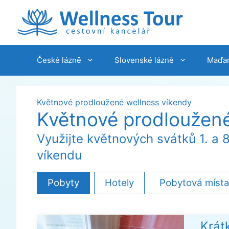
Přeskočit
na
obsah
České lázně
Slovenské lázně
Maďar
Květnové prodloužené wellness víkendy
Květnové prodloužené
Využijte květnových svátků 1. a
víkendu
Pobyty
Hotely
Pobytová míst
Krát