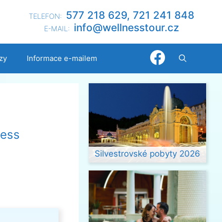
577 218 629, 721 241 848
TELEFON:
@ofni
nllew
otsse
zc.ru
E-MAIL:
zy
Informace e-mailem
ness
Silvestrovské pobyty 2026