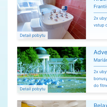
Frant
2x uby
vstup d
Detail pobytu
Adve
Mariá
2x uby
bonusy
do fitn
Detail pobytu
Rela