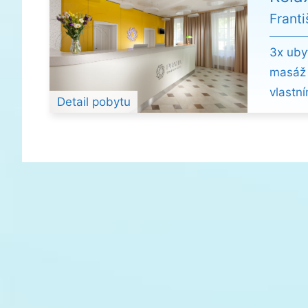
Frant
3x uby
masáž 
vlastn
Detail pobytu