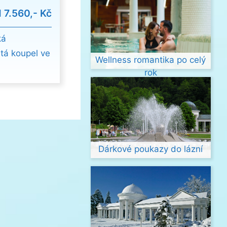
d
7.560,- Kč
ká
tá koupel ve
Wellness romantika po celý
rok
Dárkové poukazy do lázní