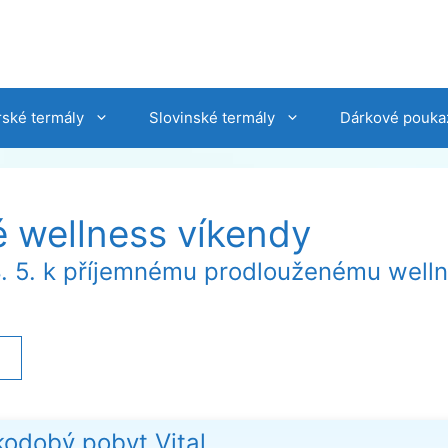
ské termály
Slovinské termály
Dárkové pouka
 wellness víkendy
 8. 5. k příjemnému prodlouženému well
a
kodobý pobyt Vital