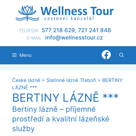
Přeskočit
na
obsah
577 218 629, 721 241 848
TELEFON:
@ofni
nllew
otsse
zc.ru
E-MAIL:
Menu
České lázně
>
Slatinné lázně Třeboň
>
BERTINY
LÁZNĚ ***
BERTINY LÁZNĚ ***
Bertiny lázně – příjemné
prostředí a kvalitní lázeňské
služby