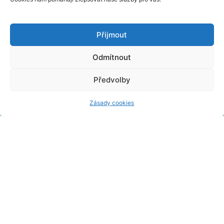
Přijmout
Odmítnout
Předvolby
Termální lázně
Zásady cookies