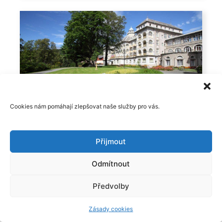
Detail pobytu
Cookies nám pomáhají zlepšovat naše služby pro vás.
Lázně na zkoušku
Lázně Jeseník
Přijmout
Priessnitz ****
Odmítnout
3x ubytování, 3x polopenze, 1x masáž
celková, 1x citrusová antistresová koupel,
Předvolby
1x mořská inhalace
Zásady cookies
Cena od
9.220,- Kč