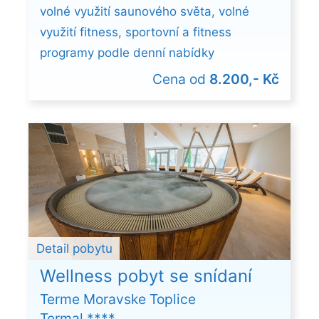
volné využití saunového světa, volné
využití fitness, sportovní a fitness
programy podle denní nabídky
Cena od
8.200,- Kč
Detail pobytu
Wellness pobyt se snídaní
Terme Moravske Toplice
Termal ****