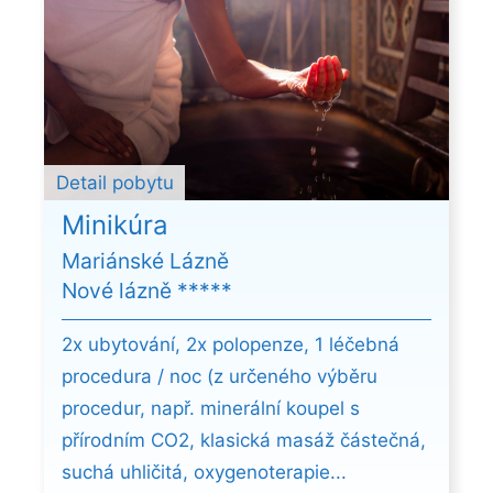
Detail pobytu
Minikúra
Mariánské Lázně
Nové lázně *****
2x ubytování, 2x polopenze, 1 léčebná
procedura / noc (z určeného výběru
procedur, např. minerální koupel s
přírodním CO2, klasická masáž částečná,
suchá uhličitá, oxygenoterapie...