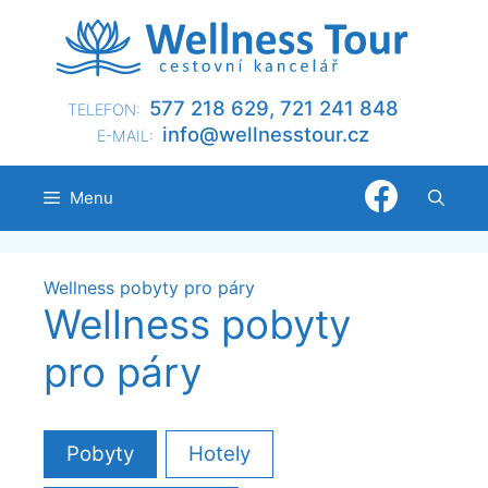
Přeskočit
na
obsah
577 218 629, 721 241 848
TELEFON:
@ofni
nllew
otsse
zc.ru
E-MAIL:
Menu
Wellness pobyty pro páry
Wellness pobyty
pro páry
Pobyty
Hotely