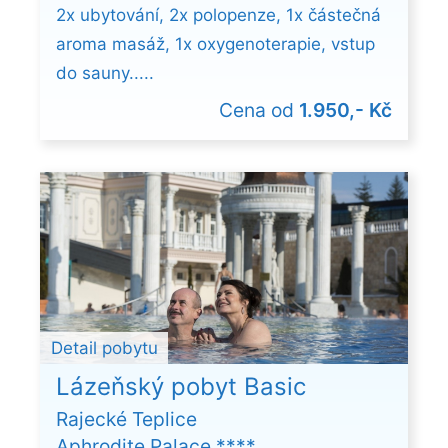
2x ubytování, 2x polopenze, 1x částečná
aroma masáž, 1x oxygenoterapie, vstup
do sauny.....
Cena od
1.950,- Kč
Detail pobytu
Lázeňský pobyt Basic
Rajecké Teplice
Aphrodite Palace ****