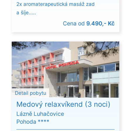
2x aromaterapeutická masáž zad
a šíje.....
Cena od
9.490,- Kč
Detail pobytu
Medový relaxvíkend (3 noci)
Lázně Luhačovice
Pohoda ****