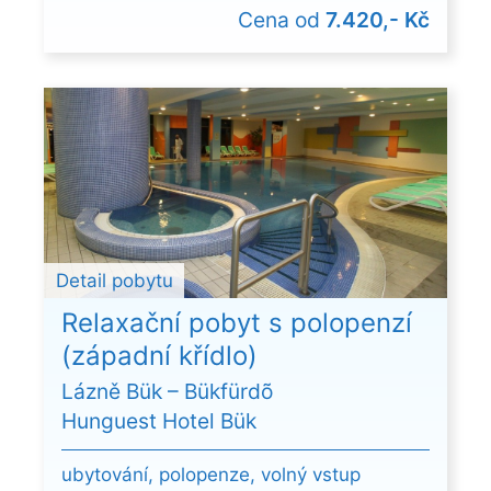
Cena od
7.420,- Kč
Detail pobytu
Relaxační pobyt s polopenzí
(západní křídlo)
Lázně Bük – Bükfürdõ
Hunguest Hotel Bük
ubytování, polopenze, volný vstup