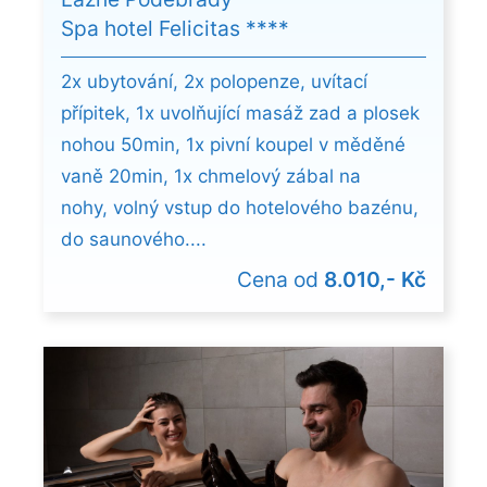
Spa hotel Felicitas ****
2x ubytování, 2x polopenze, uvítací
přípitek, 1x uvolňující masáž zad a plosek
nohou 50min, 1x pivní koupel v měděné
vaně 20min, 1x chmelový zábal na
nohy, volný vstup do hotelového bazénu,
do saunového....
Cena od
8.010,- Kč