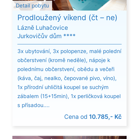
Detail pobytu
Prodloužený víkend (čt – ne)
Lázně Luhačovice
Jurkovičův dům ****
3x ubytování, 3x polopenze, malé polední
občerstvení (kromě neděle), nápoje k
polednímu občerstvení, obědu a večeři
(káva, čaj, nealko, čepované pivo, víno),
1x přírodní uhličitá koupel se suchým
zábalem (15+15min), 1x perličková koupel
s přísadou....
Cena od
10.785,- Kč