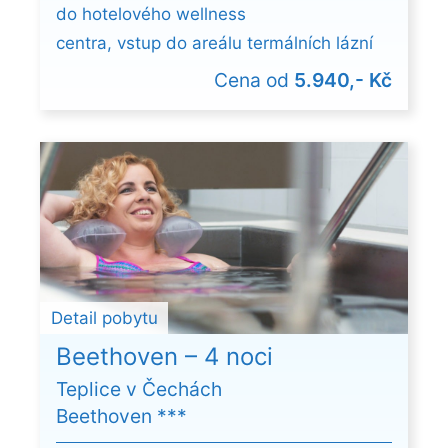
do hotelového wellness
centra, vstup do areálu termálních lázní
Cena od
5.940,- Kč
Detail pobytu
Beethoven – 4 noci
Teplice v Čechách
Beethoven ***