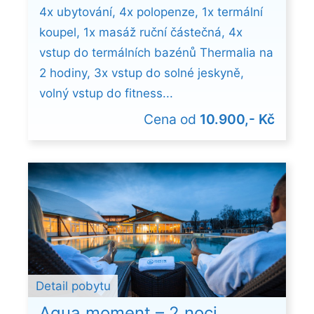
4x ubytování, 4x polopenze, 1x termální
koupel, 1x masáž ruční částečná, 4x
vstup do termálních bazénů Thermalia na
2 hodiny, 3x vstup do solné jeskyně,
volný vstup do fitness...
Cena od
10.900,- Kč
Detail pobytu
Aqua moment – 2 noci