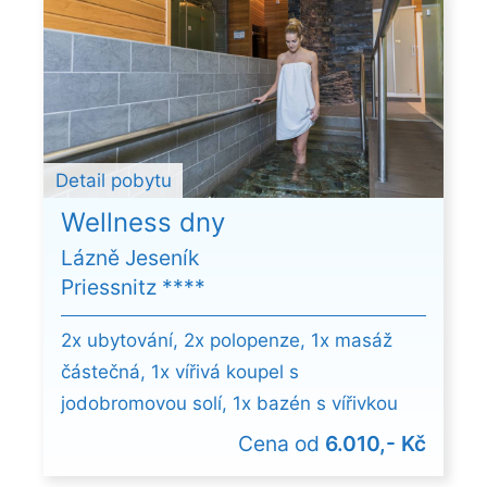
Detail pobytu
Wellness dny
Lázně Jeseník
Priessnitz ****
2x ubytování, 2x polopenze, 1x masáž
částečná, 1x vířivá koupel s
jodobromovou solí, 1x bazén s vířivkou
Cena od
6.010,- Kč