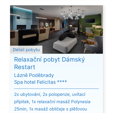
Detail pobytu
Relaxační pobyt Dámský
Restart
Lázně Poděbrady
Spa hotel Felicitas ****
2x ubytování, 2x polopenze, uvítací
přípitek, 1x relaxační masáž Polynesia
25min, 1x masáž obličeje s plěťovou