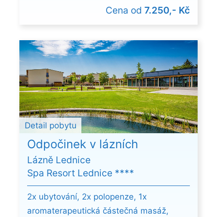
Cena od
7.250,- Kč
Detail pobytu
Odpočinek v lázních
Lázně Lednice
Spa Resort Lednice ****
2x ubytování, 2x polopenze, 1x
aromaterapeutická částečná masáž,