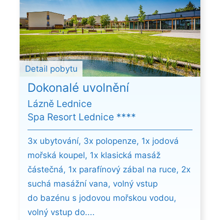
Detail pobytu
Dokonalé uvolnění
Lázně Lednice
Spa Resort Lednice ****
3x ubytování, 3x polopenze, 1x jodová
mořská koupel, 1x klasická masáž
částečná, 1x parafínový zábal na ruce, 2x
suchá masážní vana, volný vstup
do bazénu s jodovou mořskou vodou,
volný vstup do....