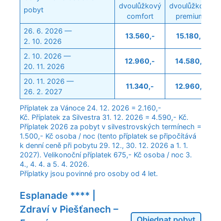
dvoulůžkový
dvoulůžkový
pobyt
comfort
premium
26. 6. 2026 —
13.560,-
15.180,-
2. 10. 2026
2. 10. 2026 —
12.960,-
14.580,-
20. 11. 2026
20. 11. 2026 —
11.340,-
12.960,-
26. 2. 2027
Příplatek za Vánoce 24. 12. 2026 = 2.160,-
Kč. Příplatek za Silvestra 31. 12. 2026 = 4.590,- Kč.
Příplatek 2026 za pobyt v silvestrovských termínech =
1.500,- Kč osoba / noc (tento příplatek se připočítává
k denní ceně při pobytu 29. 12., 30. 12. 2026 a 1. 1.
2027). Velikonoční příplatek 675,- Kč osoba / noc 3.
4., 4. 4. a 5. 4. 2026.
Příplatky jsou povinné pro osoby od 4 let.
Esplanade **** |
Zdraví v Piešťanech –
Objednat pobyt