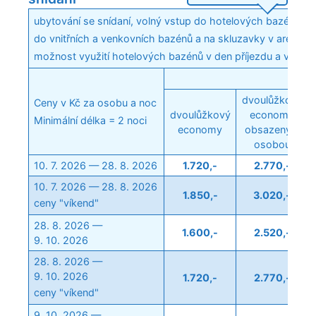
ubytování se snídaní, volný vstup do hotelových bazénů a f
do vnitřních a venkovních bazénů a na skluzavky v areálu 
možnost využití hotelových bazénů v den příjezdu a v den 
Poko
dvoulůžkový
Ceny v Kč za osobu a noc
dvoulůžkový
economy
Minimální délka = 2 noci
economy
obsazený 1
osobou
10. 7. 2026 — 28. 8. 2026
1.720,-
2.770,-
10. 7. 2026 — 28. 8. 2026
1.850,-
3.020,-
ceny "víkend"
28. 8. 2026 —
1.600,-
2.520,-
9. 10. 2026
28. 8. 2026 —
9. 10. 2026
1.720,-
2.770,-
ceny "víkend"
9. 10. 2026 —