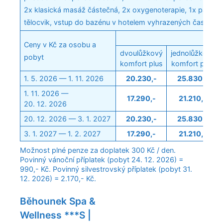
2x klasická masáž částečná, 2x oxygenoterapie, 1x parafín
tělocvik, vstup do bazénu v hotelem vyhrazených časech
Poko
Ceny v Kč za osobu a
dvoulůžkový
jednolůžkový
pobyt
komfort plus
komfort plus
1. 5. 2026 — 1. 11. 2026
20.230,-
25.830,-
1. 11. 2026 —
17.290,-
21.210,-
20. 12. 2026
20. 12. 2026 — 3. 1. 2027
20.230,-
25.830,-
3. 1. 2027 — 1. 2. 2027
17.290,-
21.210,-
Možnost plné penze za doplatek 300 Kč / den.
Povinný vánoční příplatek (pobyt 24. 12. 2026) =
990,- Kč. Povinný silvestrovský příplatek (pobyt 31.
12. 2026) = 2.170,- Kč.
Běhounek Spa &
Wellness ***S |