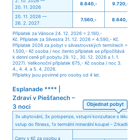
2. 10. 2026 —
8.640,-
9.720,-
20. 11. 2026
20. 11. 2026 —
7.560,-
8.640,-
26. 2. 2027
Příplatek za Vánoce 24. 12. 2026 = 2.160,-
Kč. Příplatek za Silvestra 31. 12. 2026 = 4.590,- Kč.
Příplatek 2026 za pobyt v silvestrovských termínech =
1.500,- Kč osoba / noc (tento příplatek se připočítává
k denní ceně při pobytu 29. 12., 30. 12. 2026 a 1. 1.
2027). Velikonoční příplatek 675,- Kč osoba / noc 3.
4., 4. 4. a 5. 4. 2026.
Příplatky jsou povinné pro osoby od 4 let.
Esplanade **** |
Zdraví v Piešťanech –
Objednat pobyt
3 noci
3x ubytování, 3x polopenze, vstupní konzultace s lékařem,
vstup do fitness, 1x termální minerální koupel – Zrkadlisko,
Ceny v Kč za osobu a