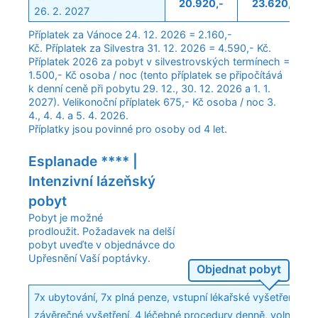
20.920,-
23.620,-
26. 2. 2027
Příplatek za Vánoce 24. 12. 2026 = 2.160,-
Kč. Příplatek za Silvestra 31. 12. 2026 = 4.590,- Kč.
Příplatek 2026 za pobyt v silvestrovských termínech =
1.500,- Kč osoba / noc (tento příplatek se připočítává
k denní ceně při pobytu 29. 12., 30. 12. 2026 a 1. 1.
2027). Velikonoční příplatek 675,- Kč osoba / noc 3.
4., 4. 4. a 5. 4. 2026.
Příplatky jsou povinné pro osoby od 4 let.
Esplanade **** |
Intenzivní lázeňský
pobyt
Pobyt je možné
prodloužit. Požadavek na delší
pobyt uveďte v objednávce do
Upřesnění Vaší poptávky.
Objednat pobyt
7x ubytování, 7x plná penze, vstupní lékařské vyšetření s 
závěrečné vyšetření, 4 léčebné procedury denně, volný vs