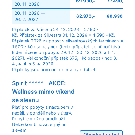
69.930,-
77.490,-
20. 11. 2026
20. 11. 2026 —
62.370,-
69.930,-
26. 2. 2027
Příplatek za Vánoce 24. 12. 2026 = 2.160,-
Kč. Příplatek za Silvestra 31. 12. 2026 = 4.590,- Kč.
Příplatek 2026 za pobyt v silvestrovských termínech =
1.500,- Kč osoba / noc (tento příplatek se připočítává
k denní ceně při pobytu 29. 12., 30. 12. 2026 a 1. 1.
2027). Velikonoční příplatek 675,- Kč osoba / noc 3.
4., 4. 4. a 5. 4. 2026.
Příplatky jsou povinné pro osoby od 4 let.
Spirit ***** | AKCE:
Wellness mimo víkend
se slevou
Platí pro pobyty s nástupem v
neděli, v pondělí nebo v úterý.
Pobyt je možno prodloužit.
Nelze kombinovat s jinými
slevami.
Objednat pobyt