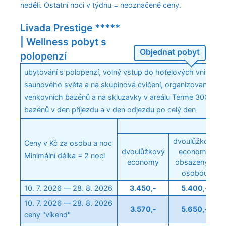
neděli. Ostatní noci v týdnu = neoznačené ceny.
Livada Prestige *****
| Wellness pobyt s
Objednat pobyt
polopenzí
ubytování s polopenzí, volný vstup do hotelových vnitřníc
saunového světa a na skupinová cvičení, organizovaná hote
venkovních bazénů a na skluzavky v areálu Terme 3000, bo
bazénů v den příjezdu a v den odjezdu po celý den
dvoulůžkový
Ceny v Kč za osobu a noc
dvoulůžkový
economy
Minimální délka = 2 noci
economy
obsazený 1
osobou
10. 7. 2026 — 28. 8. 2026
3.450,-
5.400,-
10. 7. 2026 — 28. 8. 2026
3.570,-
5.650,-
ceny "víkend"