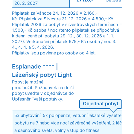
26. 2. 2027
Příplatek za Vánoce 24. 12. 2026 = 2.160,-
Kč. Příplatek za Silvestra 31. 12. 2026 = 4.590,- Kč.
Příplatek 2026 za pobyt v silvestrovských termínech =
1.500,- Kč osoba / noc (tento příplatek se připočítává
k denní ceně při pobytu 29. 12., 30. 12. 2026 a 1. 1.
2027). Velikonoční příplatek 675,- Kč osoba / noc 3.
4., 4. 4. a 5. 4. 2026.
Příplatky jsou povinné pro osoby od 4 let.
Esplanade **** |
Lázeňský pobyt Light
Pobyt je možné
prodloužit. Požadavek na delší
pobyt uveďte v objednávce do
Upřesnění Vaší poptávky.
Objednat pobyt
5x ubytování, 5x polopenze, vstupní lékařské vyšetření s p
pobytu na 7 nebo více nocí závěrečné vyšetření, 2 léčebné
a saunového světa, volný vstup do fitness