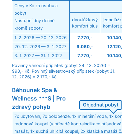
Ceny v Kč za osobu a
Poko
pobyt
dvoulůžkový
jednolůžkový
Nástupní dny denně
komfort plus
komfort plus
kromě soboty
1. 2. 2026 — 20. 12. 2026
7.770,-
10.140,-
20. 12. 2026 — 3. 1. 2027
9.060,-
12.120,-
3. 1. 2027 — 31. 1. 2027
7.770,-
10.140,-
Povinný vánoční příplatek (pobyt 24. 12. 2026) =
990,- Kč. Povinný silvestrovský příplatek (pobyt 31.
12. 2026) = 2.170,- Kč.
Běhounek Spa &
Wellness ***S | Pro
Objednat pobyt
zdravý pohyb
7x ubytování, 7x polopenze, 1x minerální voda, 1x konzulta
radonová koupel (v případě kontraindikace přísadová koupe
masáž, 1x suchá uhličitá koupel, 2x klasická masáž částečn