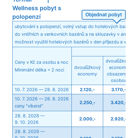
Wellness pobyt s
Objednat pobyt
polopenzí
ubytování s polopenzí, volný vstup do hotelových bazénů a
do vnitřních a venkovních bazénů a na skluzavky v areálu 
možnost využití hotelových bazénů v den příjezdu a v den 
Poko
dvoulůžkový
Ceny v Kč za osobu a noc
dvoulůžkový
economy
Minimální délka = 2 noci
economy
obsazený 1
osobou
10. 7. 2026 — 28. 8. 2026
2.120,-
3.170,-
10. 7. 2026 — 28. 8. 2026
2.250,-
3.420,-
ceny "víkend"
28. 8. 2026 —
2.000,-
2.920,-
9. 10. 2026
28. 8. 2026 —
9. 10. 2026