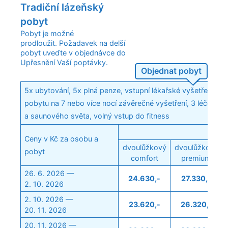
Tradiční lázeňský
pobyt
Pobyt je možné
prodloužit. Požadavek na delší
pobyt uveďte v objednávce do
Upřesnění Vaší poptávky.
Objednat pobyt
5x ubytování, 5x plná penze, vstupní lékařské vyšetření s 
pobytu na 7 nebo více nocí závěrečné vyšetření, 3 léčebné
a saunového světa, volný vstup do fitness
Ceny v Kč za osobu a
dvoulůžkový
dvoulůžkový
pobyt
comfort
premium
26. 6. 2026 —
24.630,-
27.330,-
2. 10. 2026
2. 10. 2026 —
23.620,-
26.320,-
20. 11. 2026
20. 11. 2026 —