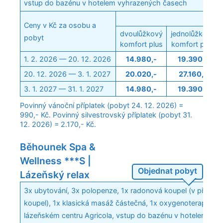
vstup do bazénu v hotelem vyhrazených časech
Poko
Ceny v Kč za osobu a
dvoulůžkový
jednolůžkový
pobyt
komfort plus
komfort plus
1. 2. 2026 — 20. 12. 2026
14.980,-
19.390,-
20. 12. 2026 — 3. 1. 2027
20.020,-
27.160,-
3. 1. 2027 — 31. 1. 2027
14.980,-
19.390,-
Povinný vánoční příplatek (pobyt 24. 12. 2026) =
990,- Kč. Povinný silvestrovský příplatek (pobyt 31.
12. 2026) = 2.170,- Kč.
Běhounek Spa &
Wellness ***S |
Objednat pobyt
Lázeňský relax
3x ubytování, 3x polopenze, 1x radonová koupel (v případě
koupel), 1x klasická masáž částečná, 1x oxygenoterapie, 1
lázeňském centru Agricola, vstup do bazénu v hotelem vy