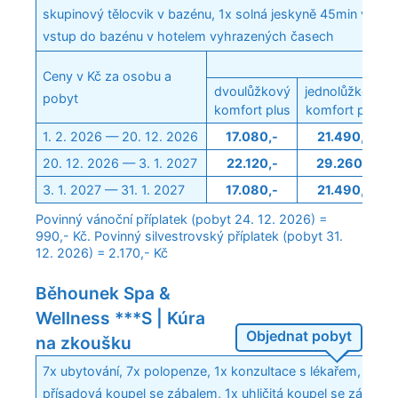
skupinový tělocvik v bazénu, 1x solná jeskyně 45min v láze
vstup do bazénu v hotelem vyhrazených časech
Poko
Ceny v Kč za osobu a
dvoulůžkový
jednolůžkový
pobyt
komfort plus
komfort plus
1. 2. 2026 — 20. 12. 2026
17.080,-
21.490,-
20. 12. 2026 — 3. 1. 2027
22.120,-
29.260,-
3. 1. 2027 — 31. 1. 2027
17.080,-
21.490,-
Povinný vánoční příplatek (pobyt 24. 12. 2026) =
990,- Kč. Povinný silvestrovský příplatek (pobyt 31.
12. 2026) = 2.170,- Kč
Běhounek Spa &
Wellness ***S | Kúra
Objednat pobyt
na zkoušku
7x ubytování, 7x polopenze, 1x konzultace s lékařem, 3x r
přísadová koupel se zábalem, 1x uhličitá koupel se zábalem,