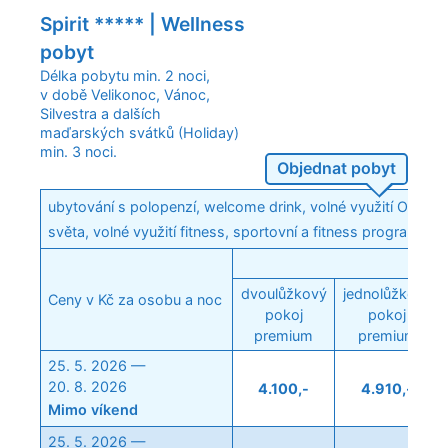
Spirit ***** | Wellness
pobyt
Délka pobytu min. 2 noci,
v době Velikonoc, Vánoc,
Silvestra a dalších
maďarských svátků (Holiday)
min. 3 noci.
Objednat pobyt
ubytování s polopenzí, welcome drink, volné využití Oasis 
světa, volné využití fitness, sportovní a fitness programy p
dvoulůžkový
jednolůžkový
Ceny v Kč za osobu a noc
pokoj
pokoj
premium
premium
25. 5. 2026 —
20. 8. 2026
4.100,-
4.910,-
Mimo víkend
25. 5. 2026 —