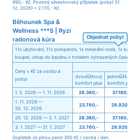
990,- Kč. Povinný silvestrovský příplatek (pobyt 31.
12. 2026) = 2.170,- Kč.
Běhounek Spa &
Wellness ***S | Ryzí
Objednat pobyt
radonová kúra
11x ubytování, 11x polopenze, 1x minerální voda, 1x konzul
koupel, vstup do bazénu v hotelem vyhrazených časech
Poko
Ceny v Kč za osobu a
dvoulůžkový
jednolůžkový
pobyt
komfort plus
komfort plus
1. 5. 2026 — 1. 11. 2026
28.380,-
37.180,-
1. 11. 2026 —
23.760,-
29.920,-
20. 12. 2026
20. 12. 2026 — 3. 1. 2027
28.380,-
37.180,-
3. 1. 2027 — 31. 1. 2027
23.760,-
29.920,-
Doplatek za plnou penzi 300 Kč / osoba / den.