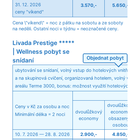
31. 12. 2026
3.570,-
5.650,-
ceny "víkend"
Cena \"víkend\" = noc z pátku na sobotu a ze soboty
na neděli. Ostatní noci v týdnu = neoznačené ceny.
Livada Prestige *****
| Wellness pobyt se
Objednat pobyt
snídaní
ubytování se snídaní, volný vstup do hotelových vnitřníc
a na skupinová cvičení, organizovaná hotelem, volný vstup
areálu Terme 3000, bonus: možnost využití hotelových bazé
dvoulůžkový
Ceny v Kč za osobu a noc
dvoulůžkový
economy
Minimální délka = 2 noci
economy
obsazený 1
osobou
10. 7. 2026 — 28. 8. 2026
2.900,-
4.850,-