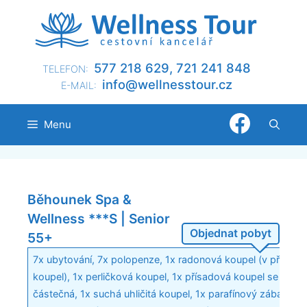
Přeskočit
na
obsah
577 218 629, 721 241 848
TELEFON:
@ofni
nllew
otsse
zc.ru
E-MAIL:
Menu
Běhounek Spa &
Wellness ***S | Senior
Objednat pobyt
55+
7x ubytování, 7x polopenze, 1x radonová koupel (v případě
koupel), 1x perličková koupel, 1x přísadová koupel se zába
částečná, 1x suchá uhličitá koupel, 1x parafínový zábal ruk