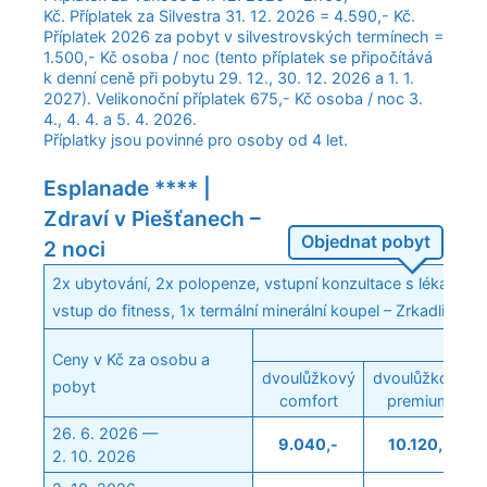
Kč. Příplatek za Silvestra 31. 12. 2026 = 4.590,- Kč.
Příplatek 2026 za pobyt v silvestrovských termínech =
1.500,- Kč osoba / noc (tento příplatek se připočítává
k denní ceně při pobytu 29. 12., 30. 12. 2026 a 1. 1.
2027). Velikonoční příplatek 675,- Kč osoba / noc 3.
4., 4. 4. a 5. 4. 2026.
Příplatky jsou povinné pro osoby od 4 let.
Esplanade **** |
Zdraví v Piešťanech –
Objednat pobyt
2 noci
2x ubytování, 2x polopenze, vstupní konzultace s lékařem,
vstup do fitness, 1x termální minerální koupel – Zrkadlisko,
Ceny v Kč za osobu a
dvoulůžkový
dvoulůžkový
pobyt
comfort
premium
26. 6. 2026 —
9.040,-
10.120,-
2. 10. 2026