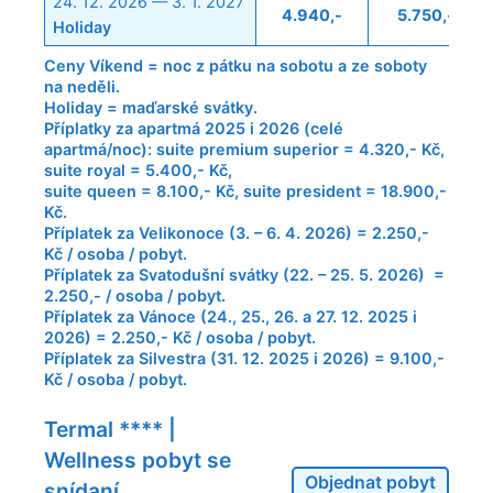
24. 12. 2026 — 3. 1. 2027
4.940,-
5.750,-
Holiday
Ceny Víkend = noc z pátku na sobotu a ze soboty
na neděli.
Holiday = maďarské svátky.
Příplatky za apartmá 2025 i 2026 (celé
apartmá/noc): suite premium superior = 4.320,- Kč,
suite royal = 5.400,- Kč,
suite queen = 8.100,- Kč, suite president = 18.900,-
Kč.
Příplatek za Velikonoce (3. – 6. 4. 2026) = 2.250,-
Kč / osoba / pobyt.
Příplatek za Svatodušní svátky (22. – 25. 5. 2026) =
2.250,- / osoba / pobyt.
Příplatek za Vánoce (24., 25., 26. a 27. 12. 2025 i
2026) = 2.250,- Kč / osoba / pobyt.
Příplatek za Silvestra (31. 12. 2025 i 2026) = 9.100,-
Kč / osoba / pobyt.
Termal **** |
Wellness pobyt se
Objednat pobyt
snídaní