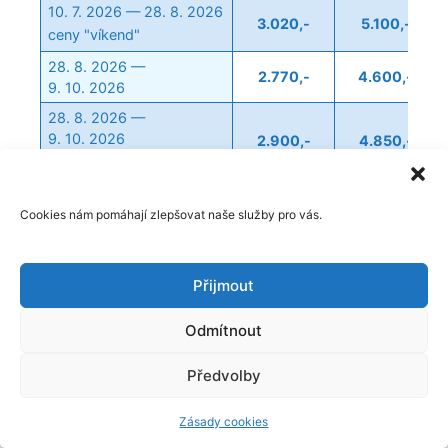
10. 7. 2026 — 28. 8. 2026
3.020,-
5.100,-
ceny "víkend"
28. 8. 2026 —
2.770,-
4.600,-
9. 10. 2026
28. 8. 2026 —
9. 10. 2026
2.900,-
4.850,-
ceny "víkend"
9. 10. 2026 —
2.900,-
4.850,-
20. 11. 2026
Cookies nám pomáhají zlepšovat naše služby pro vás.
9. 10. 2026 —
20. 11. 2026
3.020,-
5.100,-
Přijmout
ceny "víkend"
20. 11. 2026 —
Odmítnout
2.770,-
4.600,-
24. 12. 2026
20. 11. 2026 —
Předvolby
24. 12. 2026
2.900,-
4.850,-
ceny "víkend"
Zásady cookies
24. 12. 2026 —