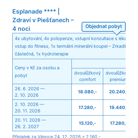
Esplanade **** |
Zdraví v Piešťanech –
Objednat pobyt
4 noci
4x ubytování, 4x polopenze, vstupní konzultace s lékařem,
vstup do fitness, 1x termální minerální koupel – Zrkadlisko
částečná, 1x hydroterapie
Ceny v Kč za osobu a
dvoulůžkový
dvoulůžkový
pobyt
comfort
premium
26. 6. 2026 —
18.080,-
20.240,-
2. 10. 2026
2. 10. 2026 —
17.280,-
19.440,-
20. 11. 2026
20. 11. 2026 —
15.120,-
17.280,-
26. 2. 2027
Příplatek za Vánoce 24. 12. 2026 = 2.160,-