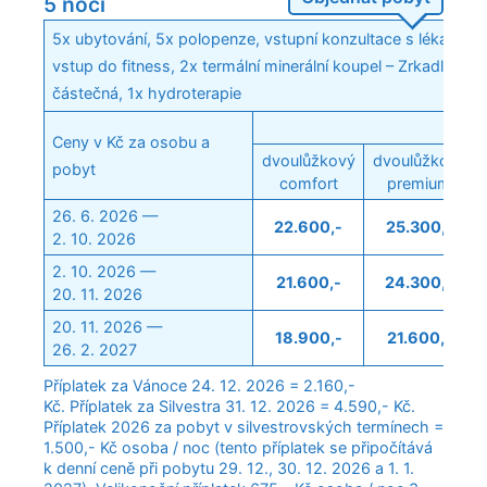
5 nocí
5x ubytování, 5x polopenze, vstupní konzultace s lékařem,
vstup do fitness, 2x termální minerální koupel – Zrkadlisko
částečná, 1x hydroterapie
Ceny v Kč za osobu a
dvoulůžkový
dvoulůžkový
pobyt
comfort
premium
26. 6. 2026 —
22.600,-
25.300,-
2. 10. 2026
2. 10. 2026 —
21.600,-
24.300,-
20. 11. 2026
20. 11. 2026 —
18.900,-
21.600,-
26. 2. 2027
Příplatek za Vánoce 24. 12. 2026 = 2.160,-
Kč. Příplatek za Silvestra 31. 12. 2026 = 4.590,- Kč.
Příplatek 2026 za pobyt v silvestrovských termínech =
1.500,- Kč osoba / noc (tento příplatek se připočítává
k denní ceně při pobytu 29. 12., 30. 12. 2026 a 1. 1.