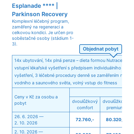
Esplanade **** |
Parkinson Recovery
Komplexní léčebný program,
zaměřený na regeneraci a
celkovou kondici. Je určen pro
soběstačné osoby (stádium 1-
3).
Objednat pobyt
14x ubytování, 14x plná penze – dieta formou Nutraceutick
vstupní lékařské vyšetření s předpisem individuálního léče
vyšetření, 3 léčebné procedury denně se zaměřením na příz
vodního a saunového světa, volný vstup do fitness
Ceny v Kč za osobu a
dvoulůžkový
dvoulůžkový
pobyt
comfort
premium
26. 6. 2026 —
72.760,-
80.320,-
2. 10. 2026
2. 10. 2026 —