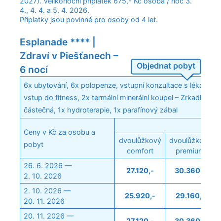
2027). Velikonoční příplatek 675,- Kč osoba / noc 3.
4., 4. 4. a 5. 4. 2026.
Příplatky jsou povinné pro osoby od 4 let.
Esplanade **** |
Zdraví v Piešťanech –
Objednat pobyt
6 nocí
6x ubytování, 6x polopenze, vstupní konzultace s lékařem,
vstup do fitness, 2x termální minerální koupel – Zrkadlisko
částečná, 1x hydroterapie, 1x parafínový zábal
Ceny v Kč za osobu a
dvoulůžkový
dvoulůžkový
pobyt
comfort
premium
26. 6. 2026 —
27.120,-
30.360,-
2. 10. 2026
2. 10. 2026 —
25.920,-
29.160,-
20. 11. 2026
20. 11. 2026 —
27.120,-
30.360,-