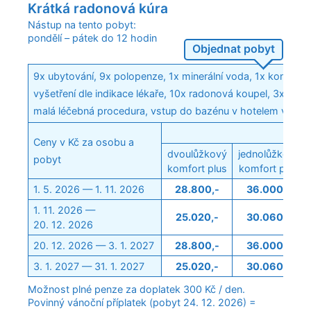
Krátká radonová kúra
Nástup na tento pobyt:
pondělí – pátek do 12 hodin
Objednat pobyt
9x ubytování, 9x polopenze, 1x minerální voda, 1x konzultac
vyšetření dle indikace lékaře, 10x radonová koupel, 3x velk
malá léčebná procedura, vstup do bazénu v hotelem vyhr
Poko
Ceny v Kč za osobu a
dvoulůžkový
jednolůžkový
pobyt
komfort plus
komfort plus
1. 5. 2026 — 1. 11. 2026
28.800,-
36.000,-
1. 11. 2026 —
25.020,-
30.060,-
20. 12. 2026
20. 12. 2026 — 3. 1. 2027
28.800,-
36.000,-
3. 1. 2027 — 31. 1. 2027
25.020,-
30.060,-
Možnost plné penze za doplatek 300 Kč / den.
Povinný vánoční příplatek (pobyt 24. 12. 2026) =